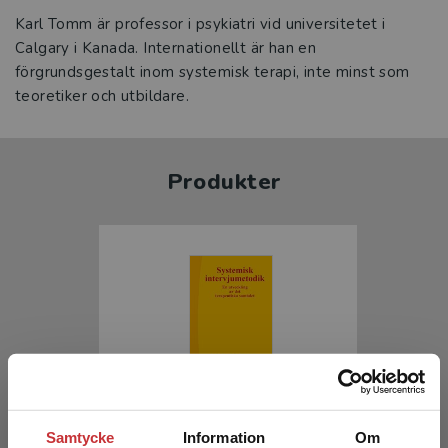
Karl Tomm är professor i psykiatri vid universitetet i
Calgary i Kanada. Internationellt är han en
förgrundsgestalt inom systemisk terapi, inte minst som
teoretiker och utbildare.
Produkter
Systemisk intervjumetodik
Samtycke
Information
Om