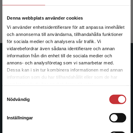
Tomm, Karl
314 kr
inkl. moms
Denna webbplats använder cookies
Exkl. moms: 296 kr
Vi använder enhetsidentifierare för att anpassa innehållet
och annonserna till användarna, tillhandahålla funktioner
för sociala medier och analysera vår trafik. Vi
Begränsad fraktregion
vidarebefordrar även sådana identifierare och annan
information från din enhet till de sociala medier och
Studentlitteratur
annons- och analysföretag som vi samarbetar med.
Dessa kan i sin tur kombinera informationen med annan
Studentlitteratur grundades 1963 och är idag Sveriges
information som du har tillhandahållit eller som de har
ledande utbildningsförlag. Med läromedel, kurslitteratur,
Det verkar som att du besöker
samlat in när du har använt deras tjänster.
facklitteratur, utbildningar och digitala
studentlitteratur.se via en enhet utanför Sverige.
informationstjänster i utbudet, finns Studentlitteratur med
Samtyckesval
Vi erbjuder inte leveranser utanför Sverige. För
Nödvändig
längs hela kunskapsresan.
att kunna slutföra ett köp måste
leveransadressen vara i Sverige.
Läs mer
Kontakta oss
Inställningar
Kontakta kundservice
Kontakta oss