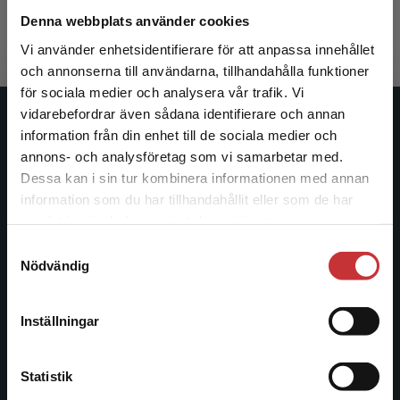
496 kr
inkl. moms
Denna webbplats använder cookies
Exkl. moms: 468 kr
Vi använder enhetsidentifierare för att anpassa innehållet
och annonserna till användarna, tillhandahålla funktioner
för sociala medier och analysera vår trafik. Vi
Begränsad fraktregion
vidarebefordrar även sådana identifierare och annan
Studentlitteratur
information från din enhet till de sociala medier och
annons- och analysföretag som vi samarbetar med.
Studentlitteratur grundades 1963 och är idag Sveriges
Dessa kan i sin tur kombinera informationen med annan
ledande utbildningsförlag. Med läromedel, kurslitteratur,
information som du har tillhandahållit eller som de har
Det verkar som att du besöker
facklitteratur, utbildningar och digitala
samlat in när du har använt deras tjänster.
studentlitteratur.se via en enhet utanför Sverige.
informationstjänster i utbudet, finns Studentlitteratur med
Samtyckesval
Vi erbjuder inte leveranser utanför Sverige. För
längs hela kunskapsresan.
Nödvändig
att kunna slutföra ett köp måste
leveransadressen vara i Sverige.
Läs mer
Kontakta oss
Inställningar
Kontakta kundservice
Kontakta oss
Statistik
046-31 20 00