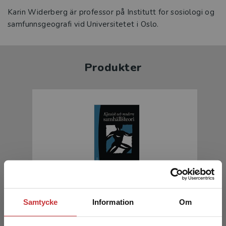
Karin Widerberg är professor på Institutt for sosiologi og
samfunnsgeografi vid Universitetet i Oslo.
Produkter
Klassisk och modern samhällsteori
Samtycke
Information
Om
Andersen, H - Kaspersen, L B (red.)