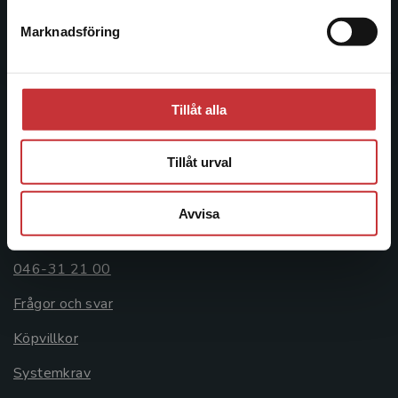
Postadress:
Marknadsföring
Stäng
Box 141
221 00 Lund
Besöksadress:
Tillåt alla
Åkergränden 1
Tillåt urval
Kundservice
Avvisa
Kontakta kundservice
046-31 21 00
Frågor och svar
Köpvillkor
Systemkrav