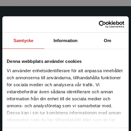
Studentlitteratur
Studentlitteratur grundades 1963 och är idag Sveriges
Samtycke
Information
Om
ledande utbildningsförlag. Med läromedel, kurslitteratur,
facklitteratur, utbildningar och digitala
informationstjänster i utbudet, finns Studentlitteratur med
Denna webbplats använder cookies
längs hela kunskapsresan.
Vi använder enhetsidentifierare för att anpassa innehållet
och annonserna till användarna, tillhandahålla funktioner
Kontakta oss
för sociala medier och analysera vår trafik. Vi
Begränsad fraktregion
vidarebefordrar även sådana identifierare och annan
Kontakta oss
information från din enhet till de sociala medier och
046-31 20 00
annons- och analysföretag som vi samarbetar med.
Dessa kan i sin tur kombinera informationen med annan
Postadress:
information som du har tillhandahållit eller som de har
Box 141
Det verkar som att du besöker
samlat in när du har använt deras tjänster.
221 00 Lund
studentlitteratur.se via en enhet utanför Sverige.