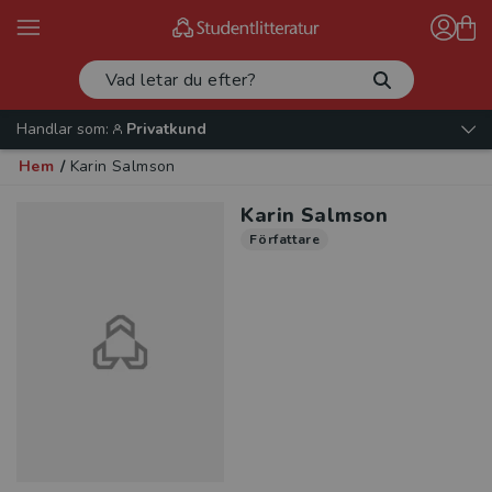
Handlar som:
Privatkund
Hem
/
Karin Salmson
Karin Salmson
Författare