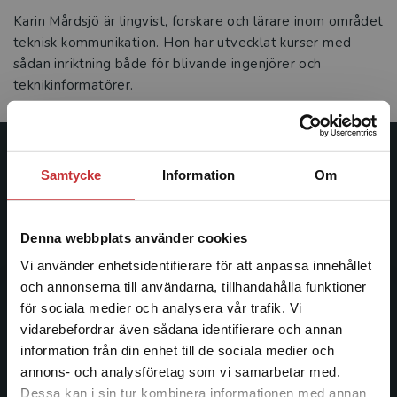
Karin Mårdsjö är lingvist, forskare och lärare inom området
teknisk kommunikation. Hon har utvecklat kurser med
sådan inriktning både för blivande ingenjörer och
teknikinformatörer.
Studentlitteratur
Samtycke
Information
Om
Studentlitteratur grundades 1963 och är idag Sveriges
ledande utbildningsförlag. Med läromedel, kurslitteratur,
Denna webbplats använder cookies
facklitteratur, utbildningar och digitala
Vi använder enhetsidentifierare för att anpassa innehållet
informationstjänster i utbudet, finns Studentlitteratur med
och annonserna till användarna, tillhandahålla funktioner
längs hela kunskapsresan.
för sociala medier och analysera vår trafik. Vi
Begränsad fraktregion
vidarebefordrar även sådana identifierare och annan
Kontakta oss
information från din enhet till de sociala medier och
annons- och analysföretag som vi samarbetar med.
Kontakta oss
Dessa kan i sin tur kombinera informationen med annan