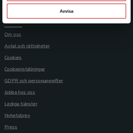
Systemkrav
Avvisa
Allmänna länkar
Om oss
Avtal och rättigheter
Cookies
Cookieinställningar
GDPR och personuppgifter
Jobba hos oss
Lediga tjänster
Nyhetsbrev
Press