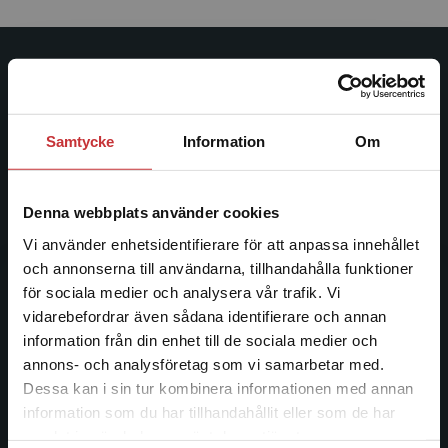
Studentlitteratur
Studentlitteratur grundades 1963 och är idag Sveriges
Samtycke
Information
Om
ledande utbildningsförlag. Med läromedel, kurslitteratur,
facklitteratur, utbildningar och digitala
informationstjänster i utbudet, finns Studentlitteratur med
Denna webbplats använder cookies
längs hela kunskapsresan.
Vi använder enhetsidentifierare för att anpassa innehållet
och annonserna till användarna, tillhandahålla funktioner
Kontakta oss
för sociala medier och analysera vår trafik. Vi
Begränsad fraktregion
vidarebefordrar även sådana identifierare och annan
Kontakta oss
information från din enhet till de sociala medier och
046-31 20 00
annons- och analysföretag som vi samarbetar med.
Dessa kan i sin tur kombinera informationen med annan
Postadress:
information som du har tillhandahållit eller som de har
Box 141
Det verkar som att du besöker
samlat in när du har använt deras tjänster.
studentlitteratur.se via en enhet utanför Sverige.