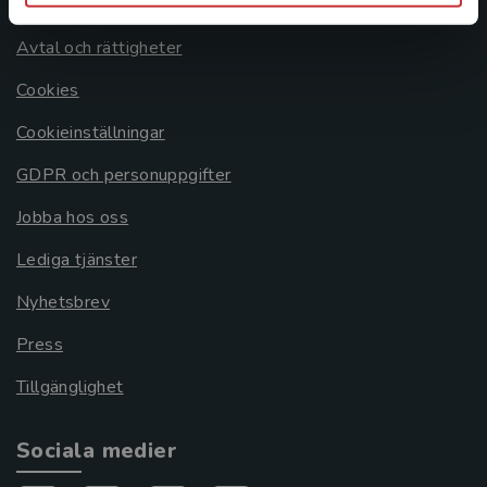
Om oss
Avtal och rättigheter
Cookies
Cookieinställningar
GDPR och personuppgifter
Jobba hos oss
Lediga tjänster
Nyhetsbrev
Press
Tillgänglighet
Sociala medier