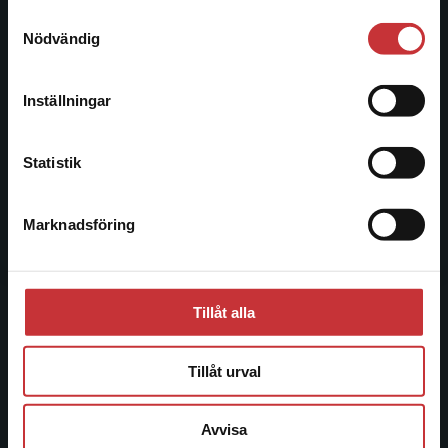
221 00 Lund
Samtyckesval
Vi erbjuder inte leveranser utanför Sverige. För
Nödvändig
Besöksadress:
att kunna slutföra ett köp måste
Åkergränden 1
leveransadressen vara i Sverige.
Läs mer
Inställningar
Kontakta kundservice
Kundservice
Statistik
Kontakta kundservice
Marknadsföring
Stäng
046-31 21 00
Frågor och svar
Köpvillkor
Tillåt alla
Systemkrav
Tillåt urval
Allmänna länkar
Avvisa