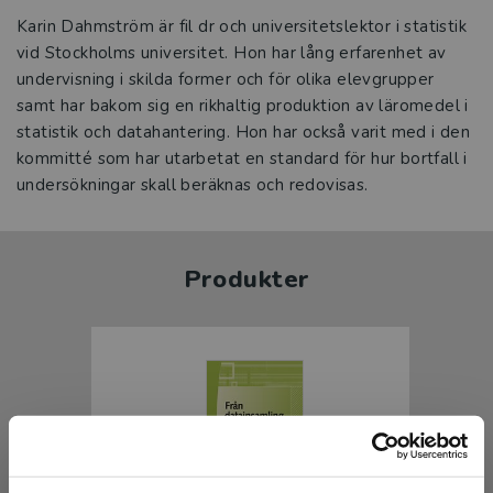
Karin Dahmström är fil dr och universitetslektor i statistik
vid Stockholms universitet. Hon har lång erfarenhet av
undervisning i skilda former och för olika elevgrupper
samt har bakom sig en rikhaltig produktion av läromedel i
statistik och datahantering. Hon har också varit med i den
kommitté som har utarbetat en standard för hur bortfall i
undersökningar skall beräknas och redovisas.
Produkter