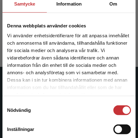
Samtycke
Information
Om
Från datainsamling till rapport
Denna webbplats använder cookies
Dahmström, Karin
Vi använder enhetsidentifierare för att anpassa innehållet
489 kr
inkl. moms
och annonserna till användarna, tillhandahålla funktioner
Exkl. moms: 461 kr
för sociala medier och analysera vår trafik. Vi
Begränsad fraktregion
vidarebefordrar även sådana identifierare och annan
information från din enhet till de sociala medier och
annons- och analysföretag som vi samarbetar med.
Dessa kan i sin tur kombinera informationen med annan
Studentlitteratur
information som du har tillhandahållit eller som de har
Det verkar som att du besöker
samlat in när du har använt deras tjänster.
Studentlitteratur grundades 1963 och är idag Sveriges
studentlitteratur.se via en enhet utanför Sverige.
ledande utbildningsförlag. Med läromedel, kurslitteratur,
Samtyckesval
Vi erbjuder inte leveranser utanför Sverige. För
Nödvändig
facklitteratur, utbildningar och digitala
att kunna slutföra ett köp måste
informationstjänster i utbudet, finns Studentlitteratur med
leveransadressen vara i Sverige.
Läs mer
längs hela kunskapsresan.
Inställningar
Kontakta kundservice