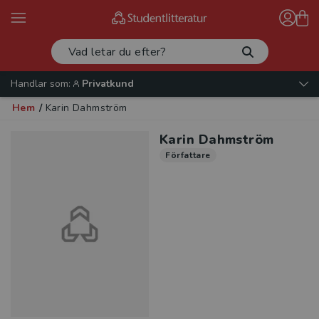
Handlar som:
Privatkund
Hem
/
Karin Dahmström
Karin Dahmström
Författare