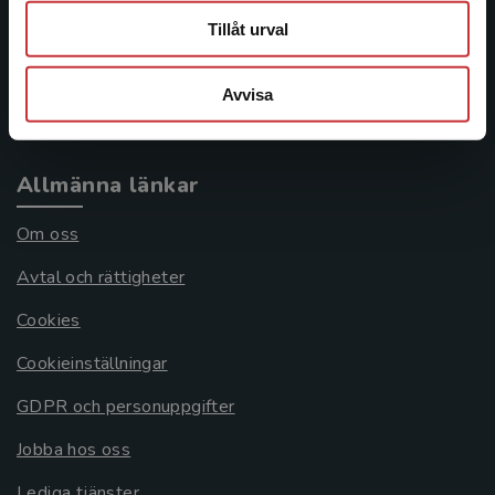
Tillåt urval
Frågor och svar
Köpvillkor
Avvisa
Systemkrav
Allmänna länkar
Om oss
Avtal och rättigheter
Cookies
Cookieinställningar
GDPR och personuppgifter
Jobba hos oss
Lediga tjänster