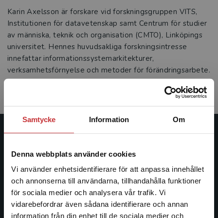
Karin Axelsson är forskare vid forskningsgruppen VITS,
Institutionen för datavetenskap samt Centrum för studier
av människa, teknik och organisation (CMTO), Linköpings
universitet. Hennes huvudsakliga forskningsintresse
innefattar informationssystemarkitekturer,
verksamhetsförnyelse och metoder för förändringsarbete.
Hon presenterar en doktorsavhandling om metodisk
systemstrukturering i oktober 1998.
Samtycke
Information
Om
Studentlitteratur
Denna webbplats använder cookies
Studentlitteratur grundades 1963 och är idag Sveriges
Vi använder enhetsidentifierare för att anpassa innehållet
ledande utbildningsförlag. Med läromedel, kurslitteratur,
och annonserna till användarna, tillhandahålla funktioner
facklitteratur, utbildningar och digitala
för sociala medier och analysera vår trafik. Vi
informationstjänster i utbudet, finns Studentlitteratur med
Begränsad fraktregion
vidarebefordrar även sådana identifierare och annan
längs hela kunskapsresan.
information från din enhet till de sociala medier och