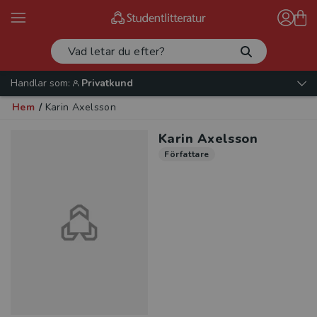
Handlar som:
Privatkund
Hem
/
Karin Axelsson
Karin Axelsson
Författare