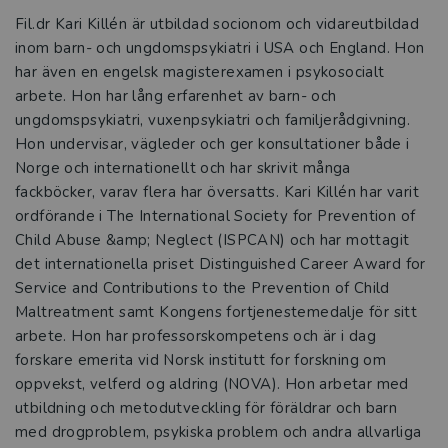
Fil.dr Kari Killén är utbildad socionom och vidareutbildad
inom barn- och ungdomspsykiatri i USA och England. Hon
har även en engelsk magister­examen i psykosocialt
arbete. Hon har lång erfarenhet av barn- och
ungdomspsykiatri, vuxenpsykiatri och familjerådgivning.
Hon undervisar, vägleder och ger konsultationer både i
Norge och internationellt och har skrivit många
fackböcker, varav flera har översatts. Kari Killén har varit
ordförande i The International Society for Prevention of
Child Abuse &amp; Neglect (ISPCAN) och har mottagit
det internationella priset Distinguished Career Award for
Service and Contributions to the Prevention of Child
Maltreatment samt Kongens fortjenestemedalje för sitt
arbete. Hon har professorskompetens och är i dag
forskare emerita vid Norsk institutt for forskning om
oppvekst, velferd og aldring (NOVA). Hon arbetar med
utbildning och metodutveckling för föräldrar och barn
med drogproblem, psykiska problem och andra allvarliga