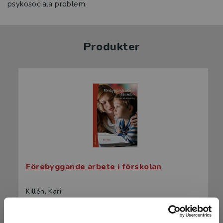
psykosociala problem.
Produkter
Förebyggande arbete i förskolan
Killén, Kari
384 kr
inkl. moms
Exkl. moms: 362 kr