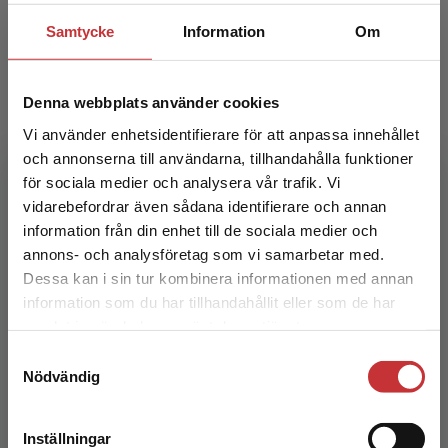
Samtycke
Information
Om
Denna webbplats använder cookies
Vi använder enhetsidentifierare för att anpassa innehållet
och annonserna till användarna, tillhandahålla funktioner
för sociala medier och analysera vår trafik. Vi
Begränsad fraktregion
vidarebefordrar även sådana identifierare och annan
Professionell utveckling och handledning
information från din enhet till de sociala medier och
annons- och analysföretag som vi samarbetar med.
Killén, Kari
Dessa kan i sin tur kombinera informationen med annan
222 kr
inkl. moms
information som du har tillhandahållit eller som de har
Exkl. moms: 209 kr
Det verkar som att du besöker
samlat in när du har använt deras tjänster.
studentlitteratur.se via en enhet utanför Sverige.
Samtyckesval
Vi erbjuder inte leveranser utanför Sverige. För
Nödvändig
att kunna slutföra ett köp måste
leveransadressen vara i Sverige.
Läs mer
Inställningar