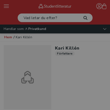
Handlar som:
Privatkund
Hem
/
Kari Killén
Kari Killén
Författare