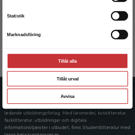
Kontakta kundservice
Statistik
Professionell utveckling och handledning
Marknadsföring
Stäng
Killén, Kari
357 kr
inkl. moms
Exkl. moms: 337 kr
Tillåt alla
Tillåt urval
Studentlitteratur
Avvisa
Studentlitteratur grundades 1963 och är idag Sveriges
ledande utbildningsförlag. Med läromedel, kurslitteratur,
facklitteratur, utbildningar och digitala
informationstjänster i utbudet, finns Studentlitteratur med
längs hela kunskapsresan.