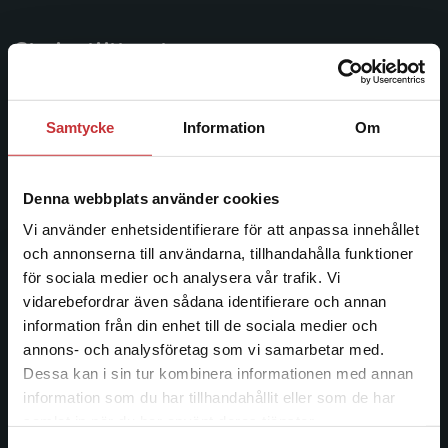
Studentlitteratur
Studentlitteratur grundades 1963 och är idag Sveriges
ledande utbildningsförlag. Med läromedel, kurslitteratur,
Samtycke
Information
Om
facklitteratur, utbildningar och digitala
informationstjänster i utbudet, finns Studentlitteratur med
längs hela kunskapsresan.
Denna webbplats använder cookies
Vi använder enhetsidentifierare för att anpassa innehållet
Kontakta oss
och annonserna till användarna, tillhandahålla funktioner
för sociala medier och analysera vår trafik. Vi
Kontakta oss
Begränsad fraktregion
vidarebefordrar även sådana identifierare och annan
information från din enhet till de sociala medier och
046-31 20 00
annons- och analysföretag som vi samarbetar med.
Postadress:
Dessa kan i sin tur kombinera informationen med annan
Box 141
information som du har tillhandahållit eller som de har
Det verkar som att du besöker
221 00 Lund
samlat in när du har använt deras tjänster.
studentlitteratur.se via en enhet utanför Sverige.