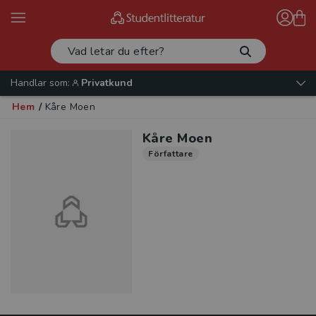
Handlar som:
Privatkund
Hem
/
Kåre Moen
Kåre Moen
Författare