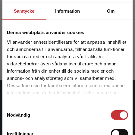
Samtycke
Information
Om
Se det goda
Denna webbplats använder cookies
Vi använder enhetsidentifierare för att anpassa innehållet
Vourinen, K - Uusitalo, L
och annonserna till användarna, tillhandahålla funktioner
337 kr
inkl. moms
för sociala medier och analysera vår trafik. Vi
Exkl. moms: 318 kr
Begränsad fraktregion
vidarebefordrar även sådana identifierare och annan
information från din enhet till de sociala medier och
annons- och analysföretag som vi samarbetar med.
Dessa kan i sin tur kombinera informationen med annan
information som du har tillhandahållit eller som de har
Studentlitteratur
Det verkar som att du besöker
samlat in när du har använt deras tjänster.
studentlitteratur.se via en enhet utanför Sverige.
Studentlitteratur grundades 1963 och är idag Sveriges
Samtyckesval
Vi erbjuder inte leveranser utanför Sverige. För
Nödvändig
ledande utbildningsförlag. Med läromedel, kurslitteratur,
att kunna slutföra ett köp måste
facklitteratur, utbildningar och digitala
leveransadressen vara i Sverige.
Läs mer
informationstjänster i utbudet, finns Studentlitteratur med
Inställningar