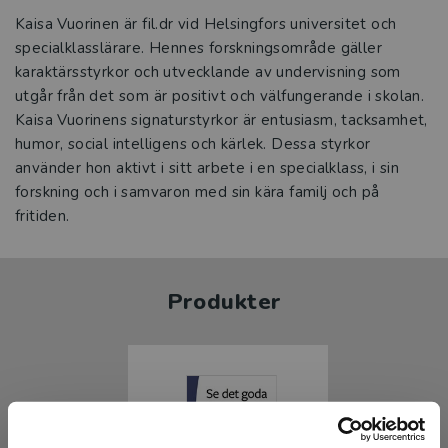
Kaisa Vuorinen är fil.dr vid Helsingfors universitet och
specialklasslärare. Hennes forskningsområde gäller
karaktärsstyrkor och utvecklande av undervisning som
utgår från det som är positivt och välfungerande i skolan.
Kaisa Vuorinens signaturstyrkor är entusiasm, tacksamhet,
humor, social intelligens och kärlek. Dessa styrkor
använder hon aktivt i sitt arbete i en specialklass, i sin
forskning och i samvaron med sin kära familj och på
fritiden.
Produkter