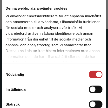
259 kr
inkl. moms
Denna webbplats använder cookies
Exkl. moms: 244 kr
Vi använder enhetsidentifierare för att anpassa innehållet
och annonserna till användarna, tillhandahålla funktioner
för sociala medier och analysera vår trafik. Vi
Begränsad fraktregion
vidarebefordrar även sådana identifierare och annan
information från din enhet till de sociala medier och
Studentlitteratur
annons- och analysföretag som vi samarbetar med.
Dessa kan i sin tur kombinera informationen med annan
Studentlitteratur grundades 1963 och är idag Sveriges
information som du har tillhandahållit eller som de har
ledande utbildningsförlag. Med läromedel, kurslitteratur,
Det verkar som att du besöker
samlat in när du har använt deras tjänster.
facklitteratur, utbildningar och digitala
studentlitteratur.se via en enhet utanför Sverige.
informationstjänster i utbudet, finns Studentlitteratur med
Samtyckesval
Vi erbjuder inte leveranser utanför Sverige. För
Nödvändig
längs hela kunskapsresan.
att kunna slutföra ett köp måste
leveransadressen vara i Sverige.
Läs mer
Kontakta oss
Inställningar
Kontakta kundservice
Kontakta oss
Statistik