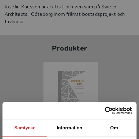
Josefin Karlsson är arkitekt och verksam på Sweco
Architects i Göteborg inom främst bostadsprojekt och
tävlingar.
Produkter
Retorikens kraft
Samtycke
Information
Om
Karlsson, Josefin