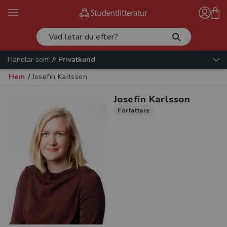
Handlar som:
Privatkund
Hem
/
Josefin Karlsson
Josefin Karlsson
Författare