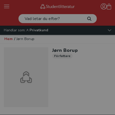
Handlar som:
Privatkund
Hem
/
Jørn Borup
Jørn Borup
Författare