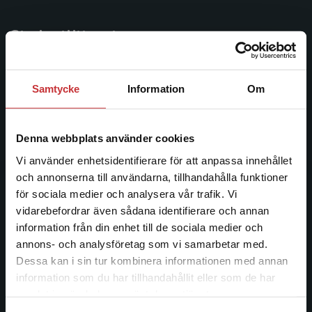
Studentlitteratur
Studentlitteratur grundades 1963 och är idag Sveriges
ledande utbildningsförlag. Med läromedel, kurslitteratur,
Samtycke
Information
Om
facklitteratur, utbildningar och digitala
informationstjänster i utbudet, finns Studentlitteratur med
längs hela kunskapsresan.
Denna webbplats använder cookies
Vi använder enhetsidentifierare för att anpassa innehållet
Kontakta oss
och annonserna till användarna, tillhandahålla funktioner
för sociala medier och analysera vår trafik. Vi
Kontakta oss
Begränsad fraktregion
vidarebefordrar även sådana identifierare och annan
information från din enhet till de sociala medier och
046-31 20 00
annons- och analysföretag som vi samarbetar med.
Postadress:
Dessa kan i sin tur kombinera informationen med annan
Box 141
information som du har tillhandahållit eller som de har
Det verkar som att du besöker
221 00 Lund
samlat in när du har använt deras tjänster.
studentlitteratur.se via en enhet utanför Sverige.