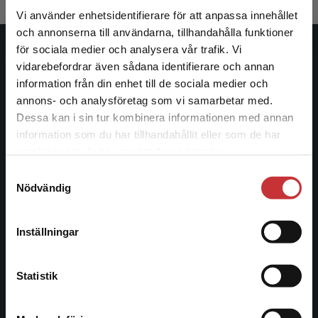
Vi använder enhetsidentifierare för att anpassa innehållet
och annonserna till användarna, tillhandahålla funktioner
för sociala medier och analysera vår trafik. Vi
Studentlitteratur
Begränsad fraktregion
vidarebefordrar även sådana identifierare och annan
information från din enhet till de sociala medier och
Studentlitteratur grundades 1963 och är idag Sveriges
annons- och analysföretag som vi samarbetar med.
ledande utbildningsförlag. Med läromedel, kurslitteratur,
Dessa kan i sin tur kombinera informationen med annan
facklitteratur, utbildningar och digitala
information som du har tillhandahållit eller som de har
Det verkar som att du besöker
informationstjänster i utbudet, finns Studentlitteratur med
samlat in när du har använt deras tjänster.
studentlitteratur.se via en enhet utanför Sverige.
längs hela kunskapsresan.
Samtyckesval
Vi erbjuder inte leveranser utanför Sverige. För
Nödvändig
att kunna slutföra ett köp måste
Kontakta oss
leveransadressen vara i Sverige.
Läs mer
Inställningar
Kontakta oss
Kontakta kundservice
046-31 20 00
Statistik
Postadress:
Box 141