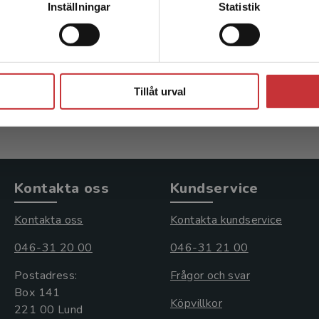
Inställningar
Statistik
ft
Vindkraft
tefan m.fl.
Ivanell, Stefan m.fl.
Stäng
kl. moms
216 kr
inkl. moms
s: 329 kr
Exkl. moms: 204 kr
Tillåt urval
Kontakta oss
Kundservice
Kontakta oss
Kontakta kundservice
046-31 20 00
046-31 21 00
Postadress:
Frågor och svar
Box 141
Köpvillkor
221 00 Lund