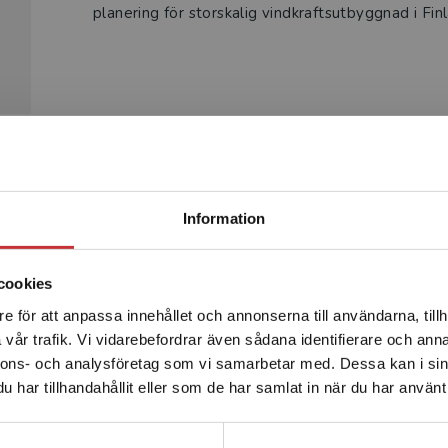
planering för storskalig vindkraftsutbyggnad i Fi
Begränsad fraktregion
Produkter
Information
cookies
e för att anpassa innehållet och annonserna till användarna, tillh
Det verkar som att du besöker studentlitteratur.se via en
vår trafik. Vi vidarebefordrar även sådana identifierare och anna
enhet utanför Sverige. Vi erbjuder inte leveranser utanför
nnons- och analysföretag som vi samarbetar med. Dessa kan i sin
Sverige. För att kunna slutföra ett köp måste
har tillhandahållit eller som de har samlat in när du har använt 
leveransadressen vara i Sverige.
Läs mer
Kontakta kundservice