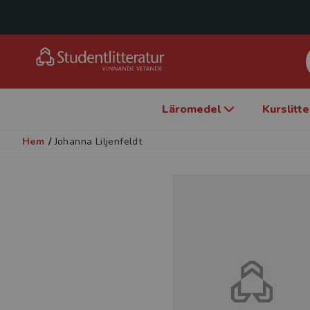
Läromedel
Kurslitt
Hem
/
Johanna Liljenfeldt