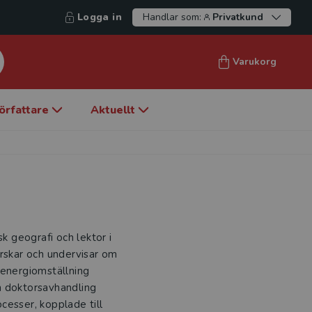
Logga in
Handlar som:
Privatkund
Varukorg
örfattare
Aktuellt
sk geografi och lektor i
orskar och undervisar om
 energiomställning
in doktorsavhandling
cesser, kopplade till