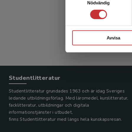
Nödvändig
Vindkra
Ivanell, S
349 kr
in
Exkl. mom
Avvisa
Studentlitteratur
Studentlitteratur grundades 1963 och är idag Sveriges
ledande utbildningsförlag. Med läromedel, kurslitteratur,
facklitteratur, utbildningar och digitala
informationstjänster i utbudet,
finns Studentlitteratur med längs hela kunskapsresan.