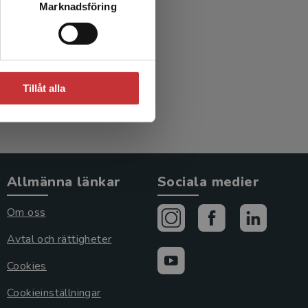
Marknadsföring
Tillåt alla
Allmänna länkar
Sociala medier
Om oss
Avtal och rättigheter
Cookies
Cookieinställningar