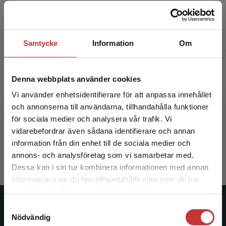
Samtycke
Information
Om
Denna webbplats använder cookies
Vi använder enhetsidentifierare för att anpassa innehållet
Politik och förvaltning i svenska kommuner
och annonserna till användarna, tillhandahålla funktioner
för sociala medier och analysera vår trafik. Vi
Erlingsson, Gissur Ó m.fl.
Begränsad fraktregion
vidarebefordrar även sådana identifierare och annan
331 kr
inkl. moms
information från din enhet till de sociala medier och
Exkl. moms: 312 kr
annons- och analysföretag som vi samarbetar med.
Dessa kan i sin tur kombinera informationen med annan
information som du har tillhandahållit eller som de har
Det verkar som att du besöker
samlat in när du har använt deras tjänster.
studentlitteratur.se via en enhet utanför Sverige.
Samtyckesval
Studentlitteratur
Vi erbjuder inte leveranser utanför Sverige. För
Nödvändig
att kunna slutföra ett köp måste