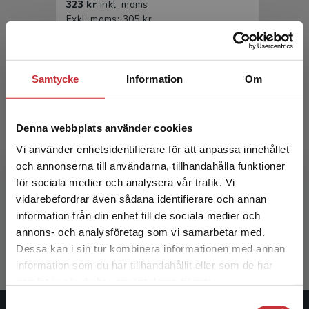
323 kr
inkl. moms
Exkl. moms: 305 kr
Samtycke
Information
Om
Denna webbplats använder cookies
Vi använder enhetsidentifierare för att anpassa innehållet
och annonserna till användarna, tillhandahålla funktioner
Metod
för sociala medier och analysera vår trafik. Vi
Begränsad fraktregion
vidarebefordrar även sådana identifierare och annan
Gustavsson, M - Svanström, Y (red.)
information från din enhet till de sociala medier och
351 kr
inkl. moms
annons- och analysföretag som vi samarbetar med.
Exkl. moms: 331 kr
Dessa kan i sin tur kombinera informationen med annan
information som du har tillhandahållit eller som de har
Det verkar som att du besöker
samlat in när du har använt deras tjänster.
studentlitteratur.se via en enhet utanför Sverige.
Samtyckesval
Vi erbjuder inte leveranser utanför Sverige. För