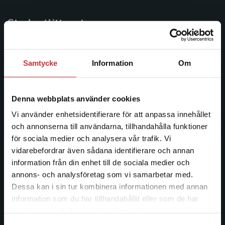
Studentlitteratur
Studentlitteratur grundades 1963 och är idag Sveriges
ledande utbildningsförlag. Med läromedel, kurslitteratur,
Samtycke
Information
Om
facklitteratur, utbildningar och digitala
informationstjänster i utbudet, finns Studentlitteratur med
längs hela kunskapsresan.
Denna webbplats använder cookies
Vi använder enhetsidentifierare för att anpassa innehållet
Kontakta oss
och annonserna till användarna, tillhandahålla funktioner
för sociala medier och analysera vår trafik. Vi
Kontakta oss
Begränsad fraktregion
vidarebefordrar även sådana identifierare och annan
information från din enhet till de sociala medier och
046-31 20 00
annons- och analysföretag som vi samarbetar med.
Postadress:
Dessa kan i sin tur kombinera informationen med annan
Box 141
information som du har tillhandahållit eller som de har
Det verkar som att du besöker
221 00 Lund
samlat in när du har använt deras tjänster.
studentlitteratur.se via en enhet utanför Sverige.