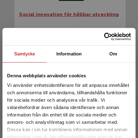
Social innovation för hållbar utveckling
Bonnedahl, Karl Johan m.fl. (red.)
199 kr
inkl. moms
Exkl. moms: 188 kr
Samtycke
Information
Om
Denna webbplats använder cookies
Vi använder enhetsidentifierare för att anpassa innehållet
och annonserna till användarna, tillhandahålla funktioner
för sociala medier och analysera vår trafik. Vi
Begränsad fraktregion
vidarebefordrar även sådana identifierare och annan
Social innovation för hållbar utveckling
information från din enhet till de sociala medier och
annons- och analysföretag som vi samarbetar med.
Bonnedahl, Karl Johan m.fl. (red.)
Dessa kan i sin tur kombinera informationen med annan
information som du har tillhandahållit eller som de har