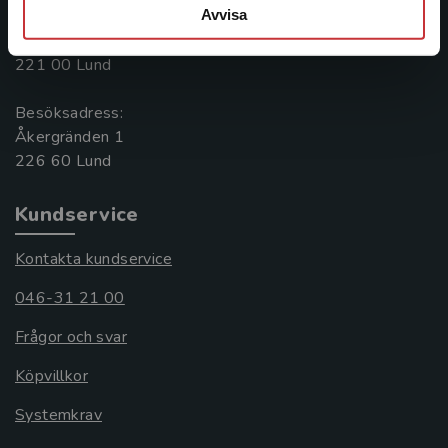
Avvisa
Postadress:
Box 141
221 00 Lund
Besöksadress:
Åkergränden 1
Kundservice
Kontakta kundservice
046-31 21 00
Frågor och svar
Köpvillkor
Systemkrav