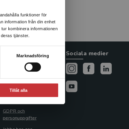
andahålla funktioner för
n information från din enhet
 tur kombinera informationen
deras tjänster.
Allmänna länkar
Sociala medier
Marknadsföring
Om oss
Avtal och rättigheter
Cookies
Tillåt alla
Cookieinställningar
GDPR och
personuppgifter