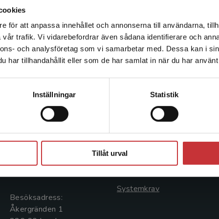
turismsammanhang.
cookies
e för att anpassa innehållet och annonserna till användarna, tillh
Det verkar som att du besöker studentlitteratur.se via en
vår trafik. Vi vidarebefordrar även sådana identifierare och anna
enhet utanför Sverige. Vi erbjuder inte leveranser utanför
nnons- och analysföretag som vi samarbetar med. Dessa kan i sin
Sverige. För att kunna slutföra ett köp måste
har tillhandahållit eller som de har samlat in när du har använt 
leveransadressen vara i Sverige.
Läs mer
Kontakta kundservice
Kontakta oss
Kundservice
Inställningar
Statistik
Kontakta oss
Kontakta kundservice
046-31 20 00
046-31 21 00
Stäng
Postadress:
Frågor och svar
Tillåt urval
Box 141
Köpvillkor
221 00 Lund
Systemkrav
Besöksadress:
Åkergränden 1