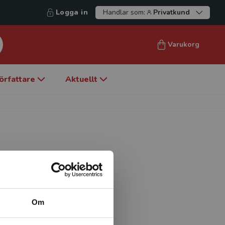
Logga in
Handlar som:
Privatkund
Varukorg
örfattare
Aktuellt
are inom turismoch
agement vid Campus
kuserar på turismaktörers
Om
ksbyggande inom
s kommersialisering i