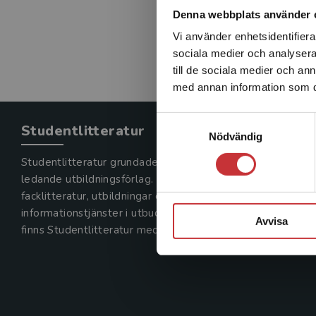
Denna webbplats använder 
Vi använder enhetsidentifierar
sociala medier och analysera 
till de sociala medier och a
med annan information som du 
Samtyckesval
Studentlitteratur
Nödvändig
Studentlitteratur grundades 1963 och är idag Sveriges
ledande utbildningsförlag. Med läromedel, kurslitteratur,
facklitteratur, utbildningar och digitala
informationstjänster i utbudet,
Avvisa
finns Studentlitteratur med längs hela kunskapsresan.