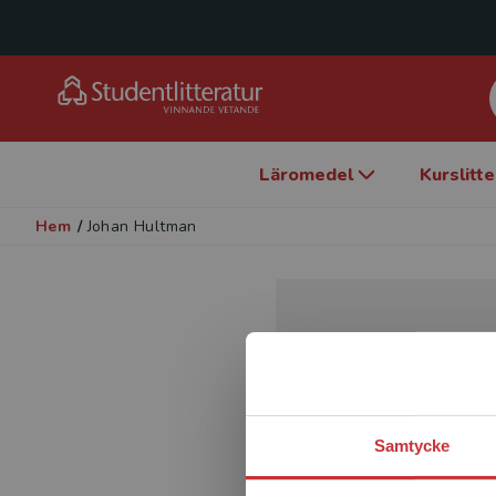
Läromedel
Kurslitt
Hem
/
Johan Hultman
Samtycke