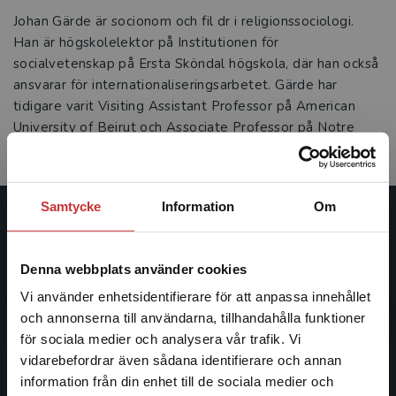
Johan Gärde är socionom och fil dr i religionssociologi.
Han är högskolelektor på Institutionen för
socialvetenskap på Ersta Sköndal högskola, där han också
ansvarar för internationaliseringsarbetet. Gärde har
tidigare varit Visiting Assistant Professor på American
University of Beirut och Associate Professor på Notre
Dame University-Louaize i Libanon.
Samtycke
Information
Om
Studentlitteratur
Denna webbplats använder cookies
Studentlitteratur grundades 1963 och är idag Sveriges
ledande utbildningsförlag. Med läromedel, kurslitteratur,
Vi använder enhetsidentifierare för att anpassa innehållet
facklitteratur, utbildningar och digitala
och annonserna till användarna, tillhandahålla funktioner
informationstjänster i utbudet, finns Studentlitteratur med
för sociala medier och analysera vår trafik. Vi
Begränsad fraktregion
längs hela kunskapsresan.
vidarebefordrar även sådana identifierare och annan
information från din enhet till de sociala medier och