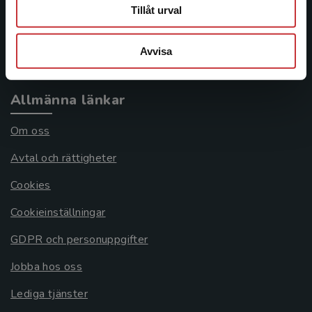
Frågor och svar
Tillåt urval
Köpvillkor
Avvisa
Systemkrav
Allmänna länkar
Om oss
Avtal och rättigheter
Cookies
Cookieinställningar
GDPR och personuppgifter
Jobba hos oss
Lediga tjänster