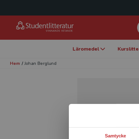
Läromedel
Kurslitt
Hem
/
Johan Berglund
Samtycke