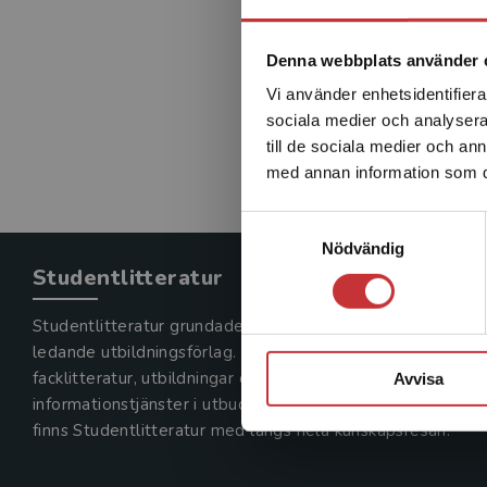
Denna webbplats använder 
Vi använder enhetsidentifierar
sociala medier och analysera 
till de sociala medier och a
med annan information som du 
Samtyckesval
Nödvändig
Studentlitteratur
Studentlitteratur grundades 1963 och är idag Sveriges
ledande utbildningsförlag. Med läromedel, kurslitteratur,
facklitteratur, utbildningar och digitala
Avvisa
informationstjänster i utbudet,
finns Studentlitteratur med längs hela kunskapsresan.