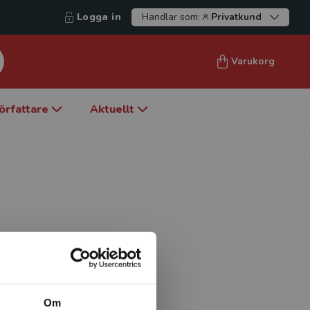
Logga in
Handlar som:
Privatkund
Varukorg
örfattare
Aktuellt
shögskolan i Stockholm. Han
tet, kunskap, språk och makt.
kamp för erkännande och
ntresse för dessa teoretiska
kunskapsområde. Studier av
Om