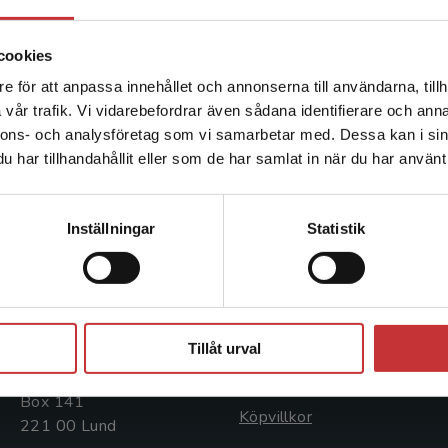
MMOG (Massively Multiplayer Online Game) är ett
forskningsområde, inom vilket han avser att fördj
cookies
framtiden.Johan Berglund is an assistant profess
Economics. He works within the field of Organiz
e för att anpassa innehållet och annonserna till användarna, tillh
Det verkar som att du besöker studentlitteratur.se via en
research interests include: HRM, rhetoric, identit
vår trafik. Vi vidarebefordrar även sådana identifierare och anna
enhet utanför Sverige. Vi erbjuder inte leveranser utanför
interested in game cultures, the blurring of borde
nnons- och analysföretag som vi samarbetar med. Dessa kan i sin
Sverige. För att kunna slutföra ett köp måste
games, i.e. Massively Multi-Player Online Role
har tillhandahållit eller som de har samlat in när du har använt 
leveransadressen vara i Sverige.
Läs mer
Kontakta kundservice
Inställningar
Statistik
Kontakta oss
Kundservice
Kontakta oss
Kontakta kundservice
Stäng
046-31 20 00
046-31 21 00
Tillåt urval
Postadress:
Frågor och svar
Box 141
Köpvillkor
221 00 Lund