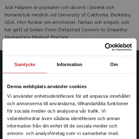
Jodi Halpern är psykiater och docent i bioetik och
humanistisk medicin vid University of California, Berkeley,
USA. Hon forskar om emotioner, fantasi och empati, och
har gett ut boken From Detached Concern to Empathy:
Humanizing Medical Practice.
Samtycke
Information
Om
Studentlitteratur
Studentlitteratur grundades 1963 och är idag Sveriges
Denna webbplats använder cookies
ledande utbildningsförlag. Med läromedel, kurslitteratur,
facklitteratur, utbildningar och digitala
Vi använder enhetsidentifierare för att anpassa innehållet
informationstjänster i utbudet, finns Studentlitteratur med
och annonserna till användarna, tillhandahålla funktioner
längs hela kunskapsresan.
för sociala medier och analysera vår trafik. Vi
Begränsad fraktregion
vidarebefordrar även sådana identifierare och annan
information från din enhet till de sociala medier och
Kontakta oss
annons- och analysföretag som vi samarbetar med.