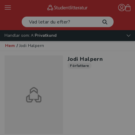
Handlar som:
Privatkund
Hem
/
Jodi Halpern
Jodi Halpern
Författare