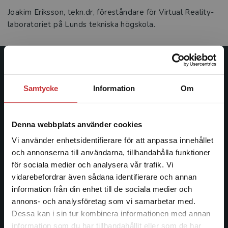
Joakim Eriksson, tekn.dr, föreståndare för Virtual Reality-
laboratoriet på Lunds tekniska högskola.
Studentlitteratur
Samtycke
Information
Om
Studentlitteratur grundades 1963 och är idag Sveriges
ledande utbildningsförlag. Med läromedel, kurslitteratur,
facklitteratur, utbildningar och digitala
Denna webbplats använder cookies
informationstjänster i utbudet, finns Studentlitteratur med
Vi använder enhetsidentifierare för att anpassa innehållet
längs hela kunskapsresan.
och annonserna till användarna, tillhandahålla funktioner
för sociala medier och analysera vår trafik. Vi
Kontakta oss
Begränsad fraktregion
vidarebefordrar även sådana identifierare och annan
information från din enhet till de sociala medier och
Kontakta oss
annons- och analysföretag som vi samarbetar med.
Dessa kan i sin tur kombinera informationen med annan
046-31 20 00
information som du har tillhandahållit eller som de har