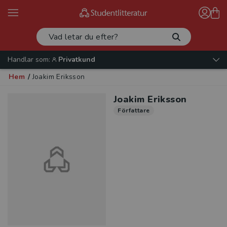
Handlar som:
Privatkund
Hem
/
Joakim Eriksson
Joakim Eriksson
Författare