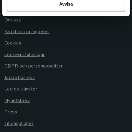
Avvisa
Allmänna länkar
Om oss
Avtal och rättigheter
Cookies
Cookieinställningar
GDPR och personuppgifter
Jobba hos oss
Lediga tjänster
Nyhetsbrev
Press
Tillgänglighet