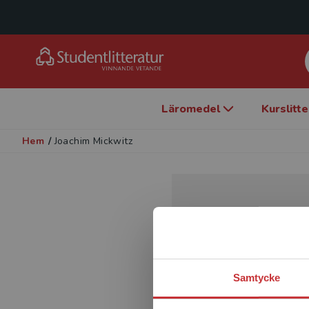
Läromedel
Kurslitt
Hem
/
Joachim Mickwitz
Samtycke