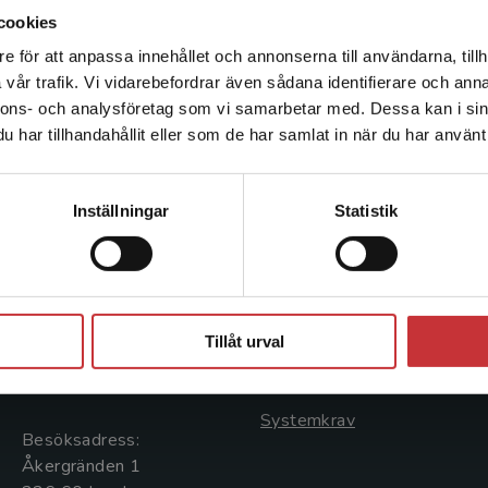
talet, På vakt i öster (2004). Inom sitt nuvarande
cookies
publicerat artiklar om Östersjöområdets städer oc
e för att anpassa innehållet och annonserna till användarna, tillh
Det verkar som att du besöker studentlitteratur.se via en
vår trafik. Vi vidarebefordrar även sådana identifierare och anna
enhet utanför Sverige. Vi erbjuder inte leveranser utanför
nnons- och analysföretag som vi samarbetar med. Dessa kan i sin
Sverige. För att kunna slutföra ett köp måste
har tillhandahållit eller som de har samlat in när du har använt 
leveransadressen vara i Sverige.
Läs mer
Kontakta kundservice
Kontakta oss
Kundservice
Inställningar
Statistik
Kontakta oss
Kontakta kundservice
046-31 20 00
046-31 21 00
Stäng
Postadress:
Frågor och svar
Tillåt urval
Box 141
Köpvillkor
221 00 Lund
Systemkrav
Besöksadress:
Åkergränden 1