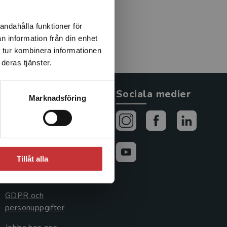
 forskningsprojekt har han
h kulturella kontakter.
andahålla funktioner för
n information från din enhet
 tur kombinera informationen
deras tjänster.
Allmänna länkar
Sociala medier
Marknadsföring
Om oss
Avtal och rättigheter
Cookies
Tillåt alla
Cookieinställningar
GDPR och
personuppgifter