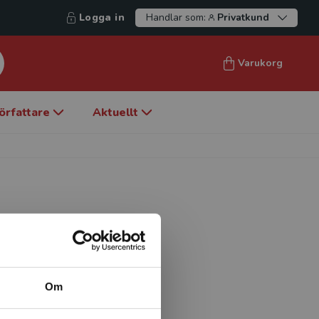
Logga in
Handlar som:
Privatkund
Varukorg
örfattare
Aktuellt
demi och disputerade år
paganda – finsk icke-fiktiv
es under mellankrigstiden
Om
v han tillsammans med Jyrki
ens historia under 1700-