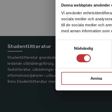
Denna webbplats använder 
Vi använder enhetsidentifierar
sociala medier och analysera 
till de sociala medier och a
med annan information som du 
Samtyckesval
Studentlitteratur
Nödvändig
Studentlitteratur grundades 1963 och är idag Sveriges
ledande utbildningsförlag. Med läromedel, kurslitteratur,
facklitteratur, utbildningar och digitala
informationstjänster i utbudet,
Avvisa
finns Studentlitteratur med längs hela kunskapsresan.