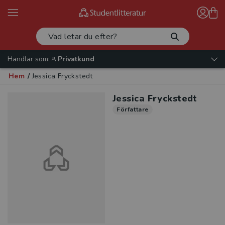
Handlar som:
Privatkund
Hem
/
Jessica Fryckstedt
Jessica Fryckstedt
Författare