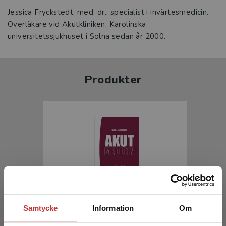
Jessica Fryckstedt, med. dr., specialist i invärtesmedicin.
Överläkare vid Akutkliniken, Karolinska
universitetssjukhuset i Solna sedan år 2000.
Produkter
Matell-Reichards Akutmedicin
Samtycke
Information
Om