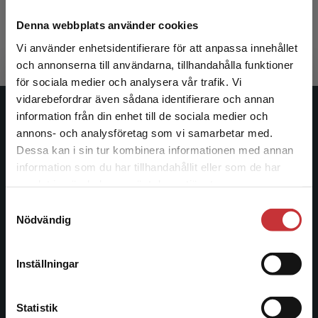
Fryckstedt, Jessica m.fl.
516 kr
inkl. moms
Denna webbplats använder cookies
Exkl. moms: 487 kr
Vi använder enhetsidentifierare för att anpassa innehållet
och annonserna till användarna, tillhandahålla funktioner
för sociala medier och analysera vår trafik. Vi
Begränsad fraktregion
vidarebefordrar även sådana identifierare och annan
information från din enhet till de sociala medier och
Studentlitteratur
annons- och analysföretag som vi samarbetar med.
Dessa kan i sin tur kombinera informationen med annan
Studentlitteratur grundades 1963 och är idag Sveriges
information som du har tillhandahållit eller som de har
ledande utbildningsförlag. Med läromedel, kurslitteratur,
Det verkar som att du besöker
samlat in när du har använt deras tjänster.
facklitteratur, utbildningar och digitala
studentlitteratur.se via en enhet utanför Sverige.
informationstjänster i utbudet, finns Studentlitteratur med
Samtyckesval
Vi erbjuder inte leveranser utanför Sverige. För
Nödvändig
längs hela kunskapsresan.
att kunna slutföra ett köp måste
leveransadressen vara i Sverige.
Läs mer
Kontakta oss
Inställningar
Kontakta kundservice
Kontakta oss
Statistik