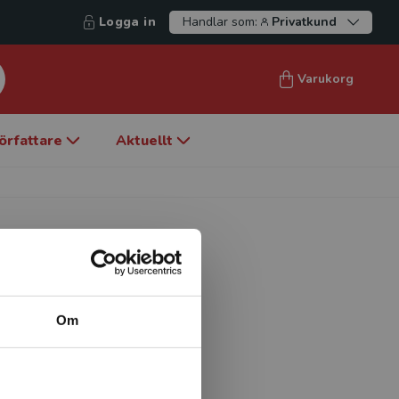
Logga in
Handlar som:
Privatkund
Varukorg
örfattare
Aktuellt
Om