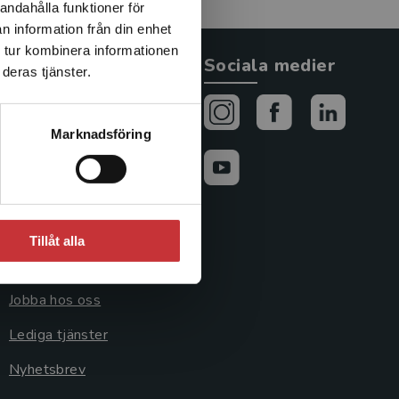
andahålla funktioner för
n information från din enhet
 tur kombinera informationen
Allmänna länkar
Sociala medier
deras tjänster.
Om oss
Marknadsföring
Avtal och rättigheter
Cookies
Cookieinställningar
Tillåt alla
GDPR och
personuppgifter
Jobba hos oss
Lediga tjänster
Nyhetsbrev