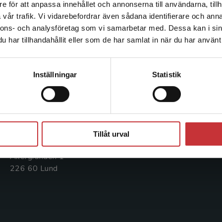
e för att anpassa innehållet och annonserna till användarna, tillh
Det verkar som att du besöker studentlitteratur.se via en
vår trafik. Vi vidarebefordrar även sådana identifierare och anna
enhet utanför Sverige. Vi erbjuder inte leveranser utanför
nnons- och analysföretag som vi samarbetar med. Dessa kan i sin
Sverige. För att kunna slutföra ett köp måste
Kontakta oss
Kundservice
har tillhandahållit eller som de har samlat in när du har använt 
leveransadressen vara i Sverige.
Läs mer
Kontakta oss
Kontakta kundservice
Kontakta kundservice
Inställningar
Statistik
046-31 20 00
046-31 21 00
Postadress:
Frågor och svar
Box 141
Köpvillkor
Stäng
221 00 Lund
Tillåt urval
Systemkrav
Besöksadress:
Åkergränden 1