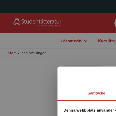
Läromedel
Kurslitt
Hem
/
Jens Wollinger
J
F
Samtycke
Denna webbplats använder 