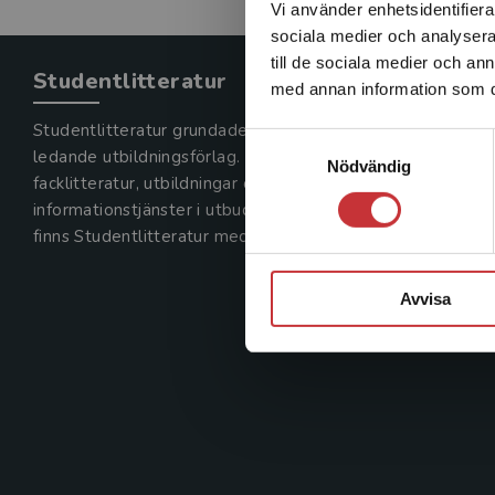
Vi använder enhetsidentifierar
sociala medier och analysera 
till de sociala medier och a
Studentlitteratur
med annan information som du 
Studentlitteratur grundades 1963 och är idag Sveriges
Samtyckesval
ledande utbildningsförlag. Med läromedel, kurslitteratur,
Nödvändig
facklitteratur, utbildningar och digitala
informationstjänster i utbudet,
finns Studentlitteratur med längs hela kunskapsresan.
Avvisa