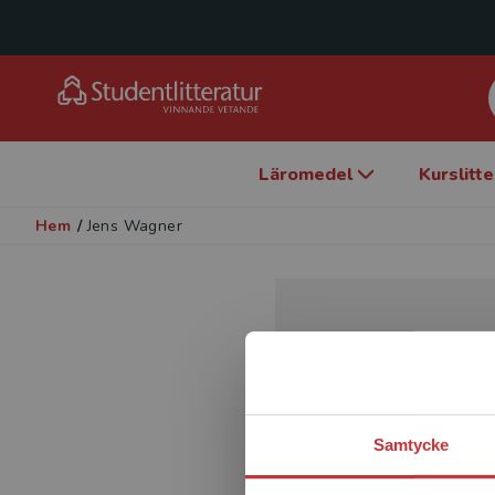
Läromedel
Kurslitt
Hem
/
Jens Wagner
Samtycke