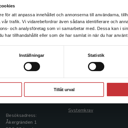
cookies
e för att anpassa innehållet och annonserna till användarna, tillh
Det verkar som att du besöker studentlitteratur.se via en
vår trafik. Vi vidarebefordrar även sådana identifierare och anna
enhet utanför Sverige. Vi erbjuder inte leveranser utanför
nnons- och analysföretag som vi samarbetar med. Dessa kan i sin
Sverige. För att kunna slutföra ett köp måste
har tillhandahållit eller som de har samlat in när du har använt 
leveransadressen vara i Sverige.
Läs mer
Kontakta kundservice
Kontakta oss
Kundservice
Inställningar
Statistik
Kontakta oss
Kontakta kundservice
046-31 20 00
046-31 21 00
Stäng
Postadress:
Frågor och svar
Tillåt urval
Box 141
Köpvillkor
221 00 Lund
Systemkrav
Besöksadress:
Åkergränden 1