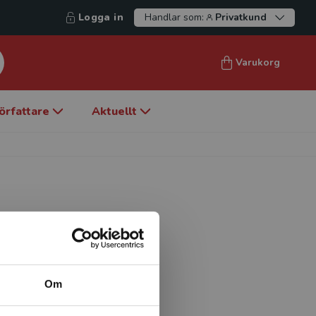
Logga in
Handlar som:
Privatkund
Varukorg
örfattare
Aktuellt
manuens vid institutionen
itet. Han genomför för
Om