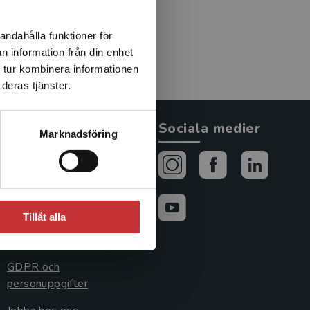
andahålla funktioner för
n information från din enhet
 tur kombinera informationen
deras tjänster.
Allmänna länkar
Sociala medier
Marknadsföring
Om oss
Avtal och rättigheter
Cookies
Tillåt alla
Cookieinställningar
GDPR och
personuppgifter