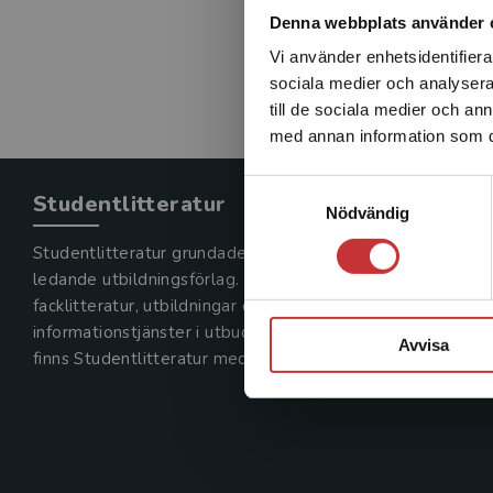
Denna webbplats använder 
Vi använder enhetsidentifierar
sociala medier och analysera 
till de sociala medier och a
med annan information som du 
Samtyckesval
Studentlitteratur
Nödvändig
Studentlitteratur grundades 1963 och är idag Sveriges
ledande utbildningsförlag. Med läromedel, kurslitteratur,
facklitteratur, utbildningar och digitala
informationstjänster i utbudet,
Avvisa
finns Studentlitteratur med längs hela kunskapsresan.