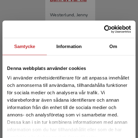
Westerlund, Jenny
315 kr
inkl. moms
Exkl. moms: 297 kr
Samtycke
Information
Om
Denna webbplats använder cookies
Vi använder enhetsidentifierare för att anpassa innehållet
och annonserna till användarna, tillhandahålla funktioner
för sociala medier och analysera vår trafik. Vi
Begränsad fraktregion
Barn av vår tid
vidarebefordrar även sådana identifierare och annan
information från din enhet till de sociala medier och
Westerlund, Jenny
annons- och analysföretag som vi samarbetar med.
Dessa kan i sin tur kombinera informationen med annan
196 kr
inkl. moms
information som du har tillhandahållit eller som de har
Exkl. moms: 185 kr
Det verkar som att du besöker
samlat in när du har använt deras tjänster.