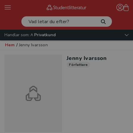
Handlar som:
Privatkund
Hem
/
Jenny Ivarsson
Jenny Ivarsson
Författare