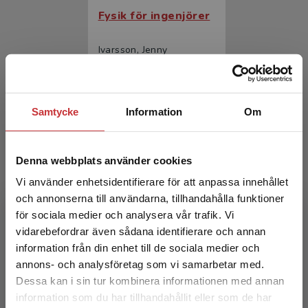
Fysik för ingenjörer
Ivarsson, Jenny
186 kr
inkl. moms
Exkl. moms: 175 kr
Samtycke
Information
Om
Denna webbplats använder cookies
Vi använder enhetsidentifierare för att anpassa innehållet
och annonserna till användarna, tillhandahålla funktioner
för sociala medier och analysera vår trafik. Vi
Begränsad fraktregion
vidarebefordrar även sådana identifierare och annan
Fysik för ingenjörer
information från din enhet till de sociala medier och
annons- och analysföretag som vi samarbetar med.
Ivarsson, Jenny
Dessa kan i sin tur kombinera informationen med annan
300 kr
inkl. moms
information som du har tillhandahållit eller som de har
Det verkar som att du besöker
Exkl. moms: 283 kr