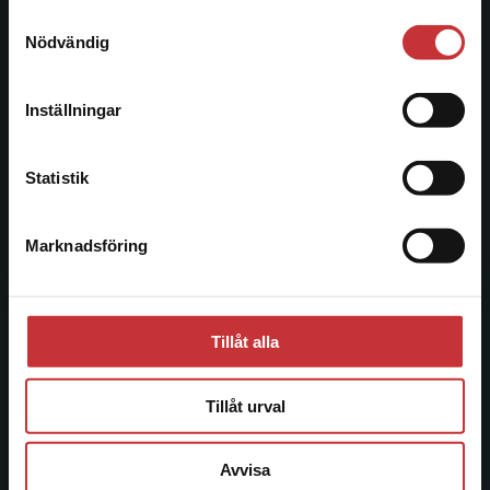
221 00 Lund
Samtyckesval
Vi erbjuder inte leveranser utanför Sverige. För
Nödvändig
Besöksadress:
att kunna slutföra ett köp måste
Åkergränden 1
leveransadressen vara i Sverige.
Läs mer
Inställningar
Kontakta kundservice
Kundservice
Statistik
Kontakta kundservice
Marknadsföring
Stäng
046-31 21 00
Frågor och svar
Köpvillkor
Tillåt alla
Systemkrav
Tillåt urval
Allmänna länkar
Avvisa