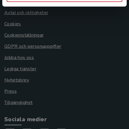
Om oss
Avtal och rättigheter
Cookies
Cookieinställningar
GDPR och personuppgifter
Jobba hos oss
Lediga tjänster
Nyhetsbrev
Press
Tillgänglighet
Sociala medier