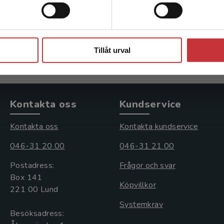
Hydén, G - Andrews, J
608 kr
inkl. moms
Exkl. moms: 574 kr
Stäng
Tillåt urval
Kontakta oss
Kundservice
Kontakta oss
Kontakta kundservice
046-31 20 00
046-31 21 00
Postadress:
Frågor och svar
Box 141
Köpvillkor
221 00 Lund
Systemkrav
Besöksadress: