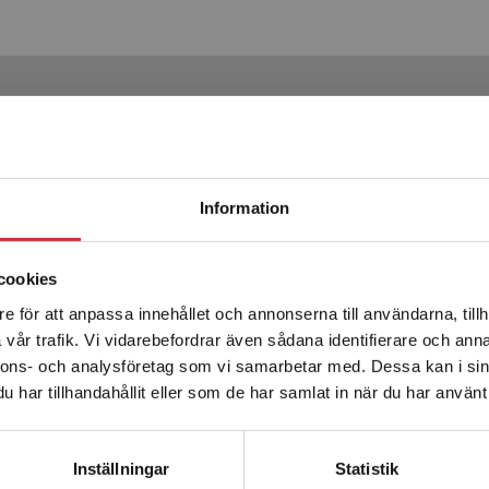
Produkter
Begränsad fraktregion
Information
Statsbidrag läromedel
cookies
e för att anpassa innehållet och annonserna till användarna, tillh
Det verkar som att du besöker studentlitteratur.se via en
vår trafik. Vi vidarebefordrar även sådana identifierare och anna
enhet utanför Sverige. Vi erbjuder inte leveranser utanför
nnons- och analysföretag som vi samarbetar med. Dessa kan i sin
Sverige. För att kunna slutföra ett köp måste
har tillhandahållit eller som de har samlat in när du har använt 
leveransadressen vara i Sverige.
Läs mer
Vingböckerna Lärarpärm
steg 1-12
Kontakta kundservice
Inställningar
Statistik