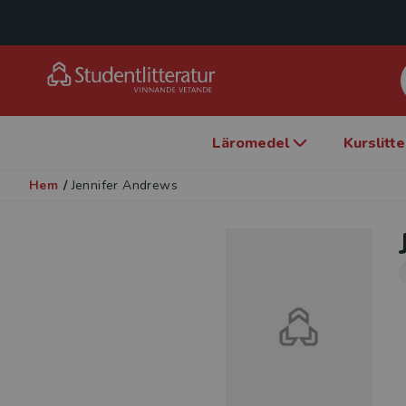
Läromedel
Kurslitt
Hem
/
Jennifer Andrews