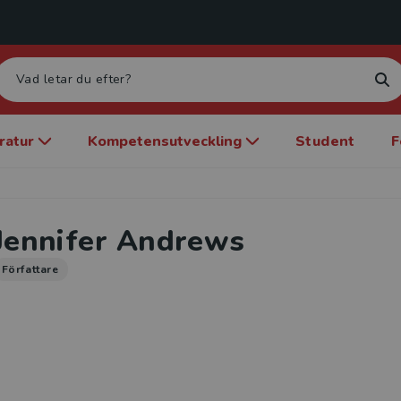
eratur
Kompetensutveckling
Student
F
Jennifer Andrews
Författare