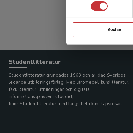
Avvisa
Studentlitteratur
Studentlitteratur grundades 1963 och är idag Sveriges
ledande utbildningsförlag. Med läromedel, kurslitteratur,
facklitteratur, utbildningar och digitala
informationstjänster i utbudet,
finns Studentlitteratur med längs hela kunskapsresan.