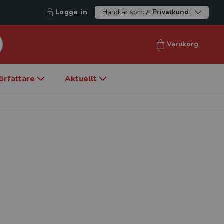
Logga in
Handlar som:
Privatkund
Varukorg
örfattare
Aktuellt