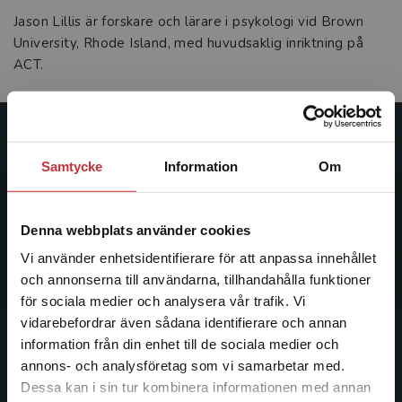
Jason Lillis är forskare och lärare i psykologi vid Brown
University, Rhode Island, med huvudsaklig inriktning på
ACT.
Studentlitteratur
Samtycke
Information
Om
Studentlitteratur grundades 1963 och är idag Sveriges
ledande utbildningsförlag. Med läromedel, kurslitteratur,
Denna webbplats använder cookies
facklitteratur, utbildningar och digitala
informationstjänster i utbudet, finns Studentlitteratur med
Vi använder enhetsidentifierare för att anpassa innehållet
längs hela kunskapsresan.
och annonserna till användarna, tillhandahålla funktioner
för sociala medier och analysera vår trafik. Vi
Begränsad fraktregion
vidarebefordrar även sådana identifierare och annan
Kontakta oss
information från din enhet till de sociala medier och
Kontakta oss
annons- och analysföretag som vi samarbetar med.
Dessa kan i sin tur kombinera informationen med annan