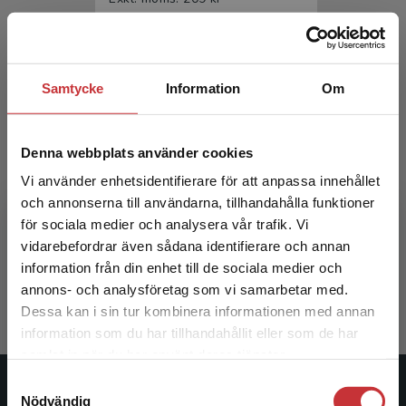
Samtycke
Information
Om
Denna webbplats använder cookies
Vi använder enhetsidentifierare för att anpassa innehållet
Rapporter och uppsatser
och annonserna till användarna, tillhandahålla funktioner
för sociala medier och analysera vår trafik. Vi
Begränsad fraktregion
Backman, Jarl
vidarebefordrar även sådana identifierare och annan
information från din enhet till de sociala medier och
357 kr
inkl. moms
annons- och analysföretag som vi samarbetar med.
Exkl. moms: 337 kr
Dessa kan i sin tur kombinera informationen med annan
information som du har tillhandahållit eller som de har
Det verkar som att du besöker
samlat in när du har använt deras tjänster.
studentlitteratur.se via en enhet utanför Sverige.
Samtyckesval
Vi erbjuder inte leveranser utanför Sverige. För
Studentlitteratur
Nödvändig