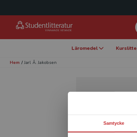
Läromedel
Kurslitt
Hem
/
Jarl Å. Jakobsen
Samtycke