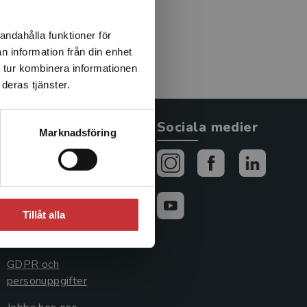
intresset är ultraljud,
del. Han är också
andahålla funktioner för
r flera internationella
n information från din enhet
 tur kombinera informationen
deras tjänster.
Allmänna länkar
Sociala medier
Marknadsföring
Om oss
Avtal och rättigheter
Cookies
Tillåt alla
Cookieinställningar
GDPR och
personuppgifter