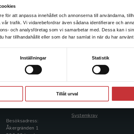
Nuklærmedisin vid Oslo universitetssykehus. Huvud
cookies
urogenital radiologi, intervention och kontrastme
e för att anpassa innehållet och annonserna till användarna, tillh
Det verkar som att du besöker studentlitteratur.se via en
intresserad av ledningsfrågor. Han har haft och ha
vår trafik. Vi vidarebefordrar även sådana identifierare och anna
enhet utanför Sverige. Vi erbjuder inte leveranser utanför
uppdrag.
nnons- och analysföretag som vi samarbetar med. Dessa kan i sin
Sverige. För att kunna slutföra ett köp måste
har tillhandahållit eller som de har samlat in när du har använt 
leveransadressen vara i Sverige.
Läs mer
Kontakta kundservice
Kontakta oss
Kundservice
Inställningar
Statistik
Kontakta oss
Kontakta kundservice
046-31 20 00
046-31 21 00
Stäng
Postadress:
Frågor och svar
Tillåt urval
Box 141
Köpvillkor
221 00 Lund
Systemkrav
Besöksadress:
Åkergränden 1