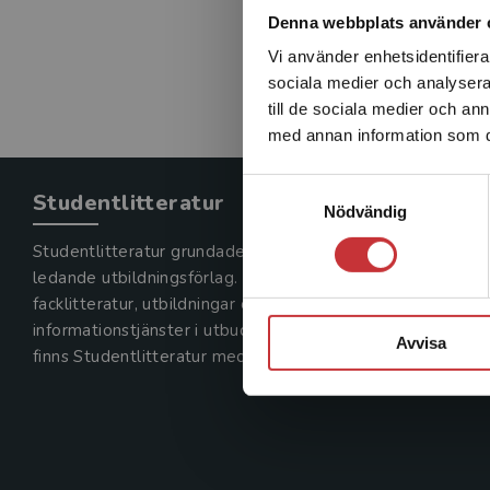
Denna webbplats använder 
Vi använder enhetsidentifierar
sociala medier och analysera 
till de sociala medier och a
med annan information som du 
Samtyckesval
Studentlitteratur
Nödvändig
Studentlitteratur grundades 1963 och är idag Sveriges
ledande utbildningsförlag. Med läromedel, kurslitteratur,
facklitteratur, utbildningar och digitala
informationstjänster i utbudet,
Avvisa
finns Studentlitteratur med längs hela kunskapsresan.