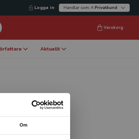
Logga in
Handlar som:
Privatkund
Varukorg
örfattare
Aktuellt
dicine doktor, professor vid
Han har varit chef på
r klinikchef vid Bilde- og
Om
slogs samman med
ng for Radiologi og