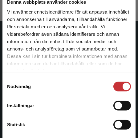
Denna webbplats använder cookies
Vi använder enhetsidentifierare för att anpassa innehållet
och annonserna till användarna, tillhandahålla funktioner
för sociala medier och analysera vår trafik. Vi
Begränsad fraktregion
vidarebefordrar även sådana identifierare och annan
Studentlitteratur
information från din enhet till de sociala medier och
annons- och analysföretag som vi samarbetar med.
Studentlitteratur grundades 1963 och är idag Sveriges
Dessa kan i sin tur kombinera informationen med annan
ledande utbildningsförlag. Med läromedel, kurslitteratur,
information som du har tillhandahållit eller som de har
facklitteratur, utbildningar och digitala
Det verkar som att du besöker
samlat in när du har använt deras tjänster.
informationstjänster i utbudet, finns Studentlitteratur med
studentlitteratur.se via en enhet utanför Sverige.
längs hela kunskapsresan.
Samtyckesval
Vi erbjuder inte leveranser utanför Sverige. För
Nödvändig
att kunna slutföra ett köp måste
leveransadressen vara i Sverige.
Läs mer
Kontakta oss
Inställningar
Kontakta oss
Kontakta kundservice
046-31 20 00
Statistik
Postadress: