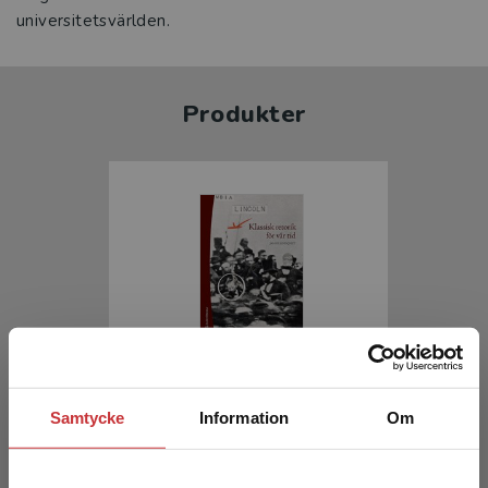
universitetsvärlden.
Produkter
Klassisk retorik för vår tid
Samtycke
Information
Om
Lindqvist, Janne
393 kr
inkl. moms
Exkl. moms: 371 kr