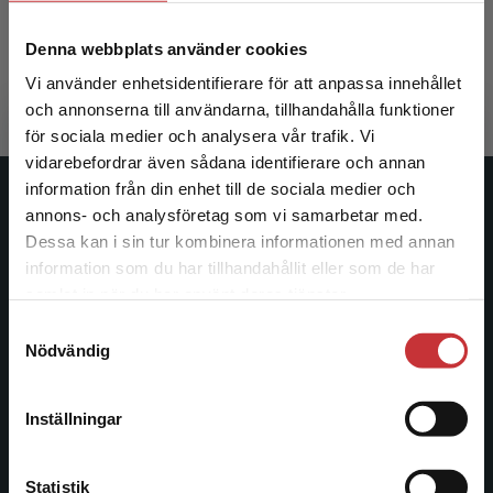
Larsson, S - Trygged, S (red.)
Denna webbplats använder cookies
378 kr
inkl. moms
Exkl. moms: 357 kr
Vi använder enhetsidentifierare för att anpassa innehållet
och annonserna till användarna, tillhandahålla funktioner
för sociala medier och analysera vår trafik. Vi
Begränsad fraktregion
vidarebefordrar även sådana identifierare och annan
information från din enhet till de sociala medier och
Studentlitteratur
annons- och analysföretag som vi samarbetar med.
Dessa kan i sin tur kombinera informationen med annan
Studentlitteratur grundades 1963 och är idag Sveriges
information som du har tillhandahållit eller som de har
Det verkar som att du besöker
ledande utbildningsförlag. Med läromedel, kurslitteratur,
samlat in när du har använt deras tjänster.
studentlitteratur.se via en enhet utanför Sverige.
facklitteratur, utbildningar och digitala
Samtyckesval
Vi erbjuder inte leveranser utanför Sverige. För
informationstjänster i utbudet, finns Studentlitteratur med
Nödvändig
att kunna slutföra ett köp måste
längs hela kunskapsresan.
leveransadressen vara i Sverige.
Läs mer
Inställningar
Kontakta oss
Kontakta kundservice
Kontakta oss
Statistik