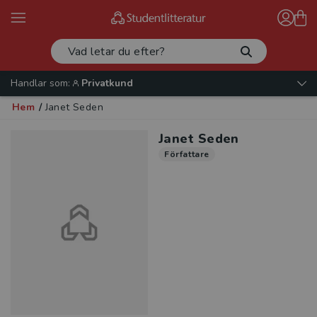
Handlar som:
Privatkund
Hem
/
Janet Seden
Janet Seden
Författare