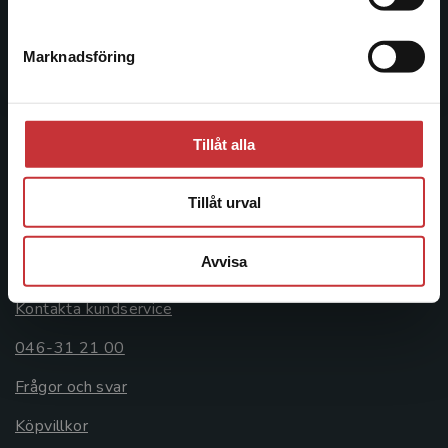
046-31 20 00
Marknadsföring
Stäng
Postadress:
Box 141
221 00 Lund
Tillåt alla
Besöksadress:
Åkergränden 1
Tillåt urval
Kundservice
Avvisa
Kontakta kundservice
046-31 21 00
Frågor och svar
Köpvillkor