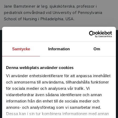
Jane Barnsteiner är leg. sjuksköterska, professor i
pediatrisk omvårdnad vid University of Pennsylvania
School of Nursing i Philadelphia, USA.
Studentlitteratur
Samtycke
Information
Om
Studentlitteratur grundades 1963 och är idag Sveriges
ledande utbildningsförlag. Med läromedel, kurslitteratur,
Denna webbplats använder cookies
facklitteratur, utbildningar och digitala
informationstjänster i utbudet, finns Studentlitteratur med
Vi använder enhetsidentifierare för att anpassa innehållet
längs hela kunskapsresan.
och annonserna till användarna, tillhandahålla funktioner
för sociala medier och analysera vår trafik. Vi
Begränsad fraktregion
vidarebefordrar även sådana identifierare och annan
Kontakta oss
information från din enhet till de sociala medier och
Kontakta oss
annons- och analysföretag som vi samarbetar med.
Dessa kan i sin tur kombinera informationen med annan