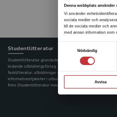
Denna webbplats använder 
Vi använder enhetsidentifierar
sociala medier och analysera 
till de sociala medier och a
med annan information som du 
Samtyckesval
Studentlitteratur
Nödvändig
Studentlitteratur grundades 1963 och är idag Sveriges
ledande utbildningsförlag. Med läromedel, kurslitteratur,
facklitteratur, utbildningar och digitala
informationstjänster i utbudet,
Avvisa
finns Studentlitteratur med längs hela kunskapsresan.