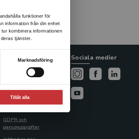
andahålla funktioner för
n information från din enhet
 tur kombinera informationen
deras tjänster.
Allmänna länkar
Sociala medier
Marknadsföring
Om oss
Avtal och rättigheter
Cookies
Tillåt alla
Cookieinställningar
GDPR och
personuppgifter