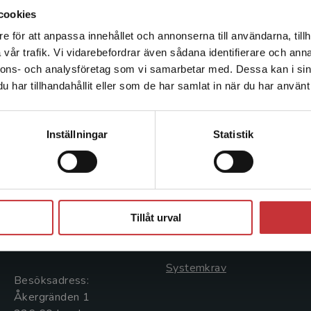
cookies
e för att anpassa innehållet och annonserna till användarna, tillh
Det verkar som att du besöker studentlitteratur.se via en
vår trafik. Vi vidarebefordrar även sådana identifierare och anna
enhet utanför Sverige. Vi erbjuder inte leveranser utanför
nnons- och analysföretag som vi samarbetar med. Dessa kan i sin
Sverige. För att kunna slutföra ett köp måste
har tillhandahållit eller som de har samlat in när du har använt 
leveransadressen vara i Sverige.
Läs mer
Kontakta kundservice
Kontakta oss
Kundservice
Inställningar
Statistik
Kontakta oss
Kontakta kundservice
046-31 20 00
046-31 21 00
Stäng
Postadress:
Frågor och svar
Tillåt urval
Box 141
Köpvillkor
221 00 Lund
Systemkrav
Besöksadress:
Åkergränden 1