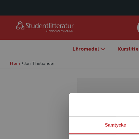
Läromedel
Kurslitt
Hem
/
Jan Theliander
Samtycke