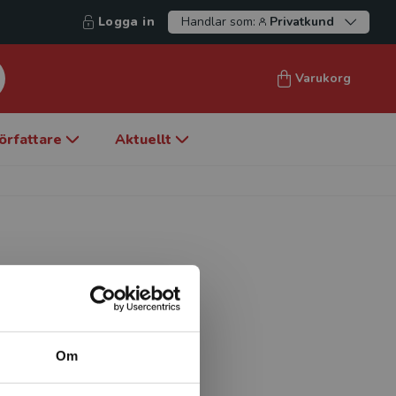
Logga in
Handlar som:
Privatkund
Varukorg
örfattare
Aktuellt
am vid Högskolan i
Om