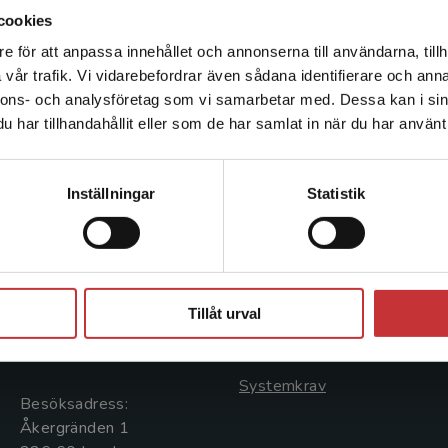
cookies
e för att anpassa innehållet och annonserna till användarna, tillh
Det verkar som att du besöker studentlitteratur.se via en
vår trafik. Vi vidarebefordrar även sådana identifierare och anna
enhet utanför Sverige. Vi erbjuder inte leveranser utanför
nnons- och analysföretag som vi samarbetar med. Dessa kan i sin
Sverige. För att kunna slutföra ett köp måste
har tillhandahållit eller som de har samlat in när du har använt 
leveransadressen vara i Sverige.
Läs mer
Kontakta kundservice
Kontakta oss
Kundservice
Inställningar
Statistik
Kontakta oss
Kontakta kundservice
046-31 20 00
046-31 21 00
Stäng
Postadress:
Frågor och svar
Tillåt urval
Box 141
Köpvillkor
221 00 Lund
Systemkrav
Besöksadress:
Åkergränden 1