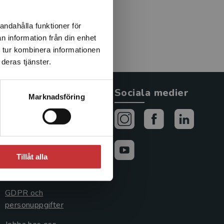
andahålla funktioner för
n information från din enhet
 tur kombinera informationen
deras tjänster.
Allmänna länkar
Sociala medier
Marknadsföring
Om oss
Avtal och rättigheter
Cookies
Tillåt alla
Cookieinställningar
GDPR och
personuppgifter