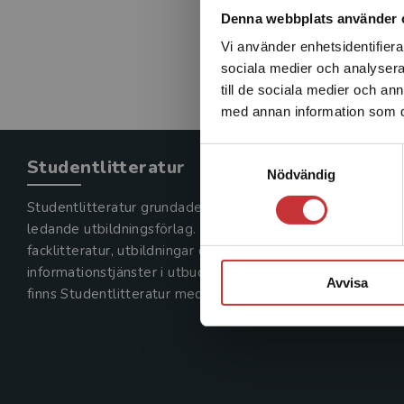
Denna webbplats använder 
Vi använder enhetsidentifierar
sociala medier och analysera 
till de sociala medier och a
med annan information som du 
Samtyckesval
Studentlitteratur
Nödvändig
Studentlitteratur grundades 1963 och är idag Sveriges
ledande utbildningsförlag. Med läromedel, kurslitteratur,
facklitteratur, utbildningar och digitala
informationstjänster i utbudet,
Avvisa
finns Studentlitteratur med längs hela kunskapsresan.