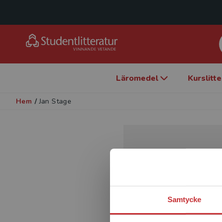
Läromedel
Kurslitt
Hem
/
Jan Stage
Samtycke