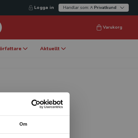
Logga in
Handlar som:
Privatkund
Varukorg
örfattare
Aktuellt
ca. Han har i många år
land de första i Norden
Om