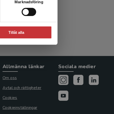
Marknadsföring
Tillåt alla
Allmänna länkar
Sociala medier
Om oss
Avtal och rättigheter
Cookies
Cookieinställningar