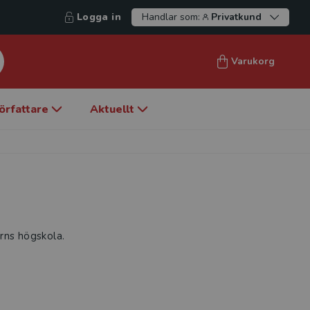
Logga in
Handlar som:
Privatkund
Varukorg
örfattare
Aktuellt
rns högskola.