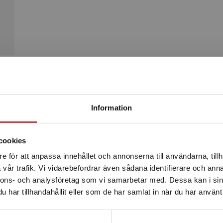
Begränsad fraktregion
Produkter
Information
cookies
e för att anpassa innehållet och annonserna till användarna, tillh
Det verkar som att du besöker studentlitteratur.se via en
vår trafik. Vi vidarebefordrar även sådana identifierare och anna
enhet utanför Sverige. Vi erbjuder inte leveranser utanför
nnons- och analysföretag som vi samarbetar med. Dessa kan i sin
Sverige. För att kunna slutföra ett köp måste
har tillhandahållit eller som de har samlat in när du har använt 
leveransadressen vara i Sverige.
Läs mer
Kontakta kundservice