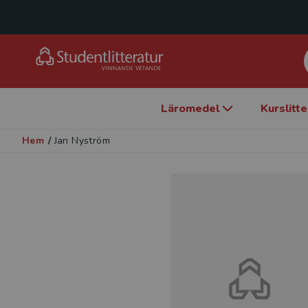
Läromedel
Kurslitt
Hem
/
Jan Nyström