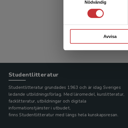
Nödvändig
Avvisa
Studentlitteratur
Studentlitteratur grundades 1963 och är idag Sveriges
ledande utbildningsförlag. Med läromedel, kurslitteratur,
facklitteratur, utbildningar och digitala
informationstjänster i utbudet,
finns Studentlitteratur med längs hela kunskapsresan.