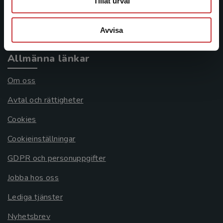
Tillåt urval
Köpvillkor
Systemkrav
Avvisa
Allmänna länkar
Om oss
Avtal och rättigheter
Cookies
Cookieinställningar
GDPR och personuppgifter
Jobba hos oss
Lediga tjänster
Nyhetsbrev