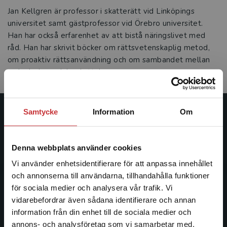
Jan Kellgren är professor i skatterätt vid Linköpings
universitet samt gästprofessor vid Örebro universitet.
Han har också erfarenhet av att bistå näringslivet med
råd. Han har skrivit böcker om rättsvetenskaplig metod,
om proaktiv rättsanvändning och om sambandet mellan
redovisning och beskattning.
Samtycke
Information
Om
Studentlitteratur
Studentlitteratur grundades 1963 och är idag Sveriges
Denna webbplats använder cookies
ledande utbildningsförlag. Med läromedel, kurslitteratur,
Vi använder enhetsidentifierare för att anpassa innehållet
facklitteratur, utbildningar och digitala
och annonserna till användarna, tillhandahålla funktioner
informationstjänster i utbudet, finns Studentlitteratur med
för sociala medier och analysera vår trafik. Vi
längs hela kunskapsresan.
Begränsad fraktregion
vidarebefordrar även sådana identifierare och annan
information från din enhet till de sociala medier och
Kontakta oss
annons- och analysföretag som vi samarbetar med.