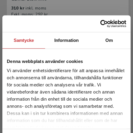
310 kr
inkl. moms
Exkl. moms: 292 kr
Samtycke
Information
Om
Denna webbplats använder cookies
Vi använder enhetsidentifierare för att anpassa innehållet
och annonserna till användarna, tillhandahålla funktioner
Sannolikhetsteori och statistikteori med
för sociala medier och analysera vår trafik. Vi
tillämpningar
Begränsad fraktregion
vidarebefordrar även sådana identifierare och annan
information från din enhet till de sociala medier och
Blom, Gunnar m.fl.
annons- och analysföretag som vi samarbetar med.
495 kr
inkl. moms
Dessa kan i sin tur kombinera informationen med annan
Exkl. moms: 467 kr
information som du har tillhandahållit eller som de har
Det verkar som att du besöker
samlat in när du har använt deras tjänster.
studentlitteratur.se via en enhet utanför Sverige.