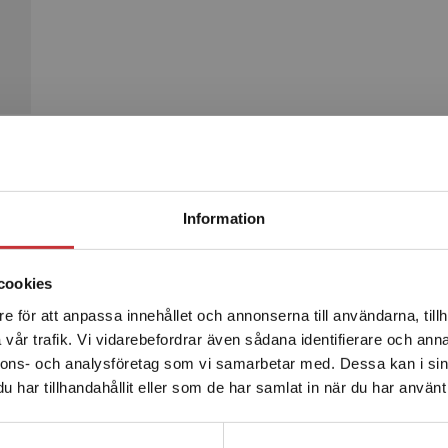
Begränsad fraktregion
Produkter
Information
cookies
e för att anpassa innehållet och annonserna till användarna, tillh
Det verkar som att du besöker studentlitteratur.se via en
vår trafik. Vi vidarebefordrar även sådana identifierare och anna
enhet utanför Sverige. Vi erbjuder inte leveranser utanför
nnons- och analysföretag som vi samarbetar med. Dessa kan i sin
Sverige. För att kunna slutföra ett köp måste
har tillhandahållit eller som de har samlat in när du har använt 
leveransadressen vara i Sverige.
Läs mer
Kontakta kundservice