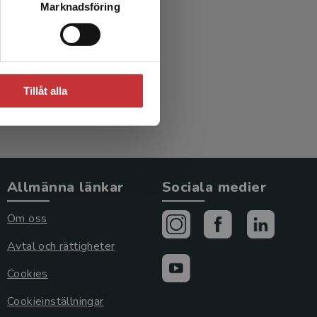
Marknadsföring
Tillåt alla
Allmänna länkar
Sociala medier
Om oss
Avtal och rättigheter
Cookies
Cookieinställningar