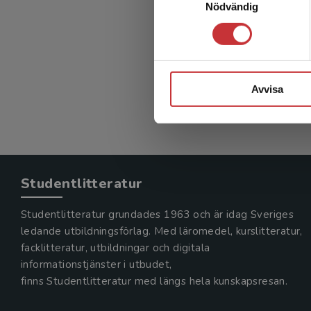
Nödvändig
Avvisa
Studentlitteratur
Studentlitteratur grundades 1963 och är idag Sveriges
ledande utbildningsförlag. Med läromedel, kurslitteratur,
facklitteratur, utbildningar och digitala
informationstjänster i utbudet,
finns Studentlitteratur med längs hela kunskapsresan.