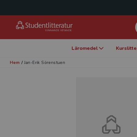
Läromedel
Kurslitt
Hem
/
Jan-Erik Sörenstuen