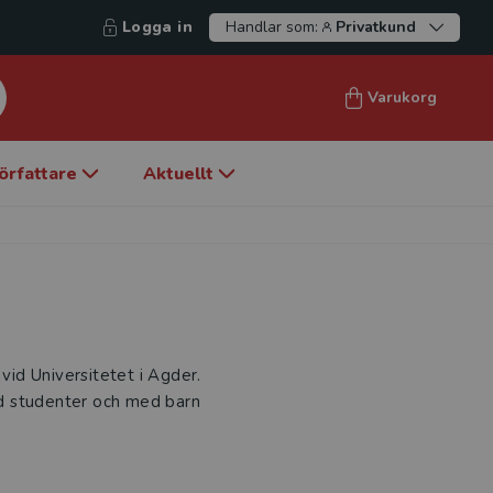
Logga in
Handlar som:
Privatkund
Varukorg
örfattare
Aktuellt
 vid Universitetet i Agder.
d studenter och med barn