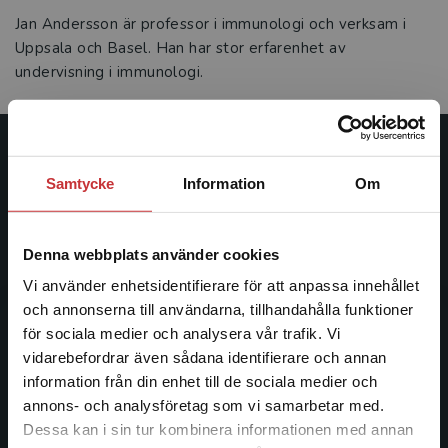
Jan Andersson är professor i immunologi och verksam i
Uppsala och Basel. Han har stor erfarenhet av
undervisning i immunologi.
Studentlitteratur
Samtycke
Information
Om
Studentlitteratur grundades 1963 och är idag Sveriges
ledande utbildningsförlag. Med läromedel, kurslitteratur,
Denna webbplats använder cookies
facklitteratur, utbildningar och digitala
informationstjänster i utbudet, finns Studentlitteratur med
Vi använder enhetsidentifierare för att anpassa innehållet
längs hela kunskapsresan.
och annonserna till användarna, tillhandahålla funktioner
för sociala medier och analysera vår trafik. Vi
Begränsad fraktregion
vidarebefordrar även sådana identifierare och annan
Kontakta oss
information från din enhet till de sociala medier och
annons- och analysföretag som vi samarbetar med.
Kontakta oss
Dessa kan i sin tur kombinera informationen med annan