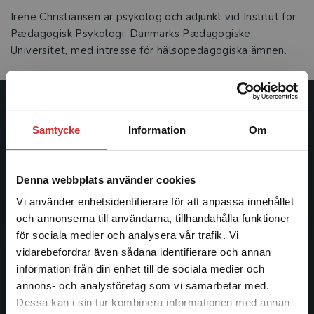
Irene Christiansen är psykolog och adjunkt vid Institut for
Pædagogisk Psykologi, Danmarks Pædagogiske
Universitet, med intresse för hälsopedagogiska ämnen.
Studentlitteratur
Samtycke
Information
Om
Studentlitteratur grundades 1963 och är idag Sveriges
ledande utbildningsförlag. Med läromedel, kurslitteratur,
Denna webbplats använder cookies
facklitteratur, utbildningar och digitala
informationstjänster i utbudet, finns Studentlitteratur med
Vi använder enhetsidentifierare för att anpassa innehållet
längs hela kunskapsresan.
och annonserna till användarna, tillhandahålla funktioner
för sociala medier och analysera vår trafik. Vi
Begränsad fraktregion
vidarebefordrar även sådana identifierare och annan
Kontakta oss
information från din enhet till de sociala medier och
Kontakta oss
annons- och analysföretag som vi samarbetar med.
Dessa kan i sin tur kombinera informationen med annan