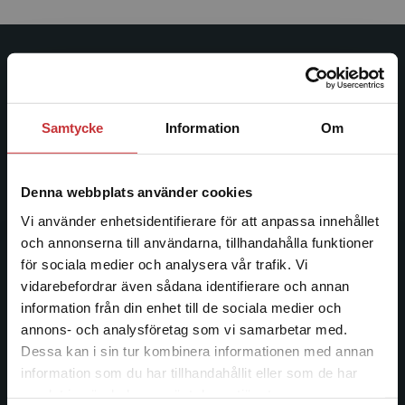
Studentlitteratur
Studentlitteratur grundades 1963 och är idag Sveriges
Samtycke
Information
Om
ledande utbildningsförlag. Med läromedel, kurslitteratur,
facklitteratur, utbildningar och digitala
informationstjänster i utbudet, finns Studentlitteratur med
Denna webbplats använder cookies
längs hela kunskapsresan.
Vi använder enhetsidentifierare för att anpassa innehållet
och annonserna till användarna, tillhandahålla funktioner
Kontakta oss
för sociala medier och analysera vår trafik. Vi
Begränsad fraktregion
vidarebefordrar även sådana identifierare och annan
Kontakta oss
information från din enhet till de sociala medier och
046-31 20 00
annons- och analysföretag som vi samarbetar med.
Dessa kan i sin tur kombinera informationen med annan
Postadress:
information som du har tillhandahållit eller som de har
Box 141
Det verkar som att du besöker
samlat in när du har använt deras tjänster.
studentlitteratur.se via en enhet utanför Sverige.