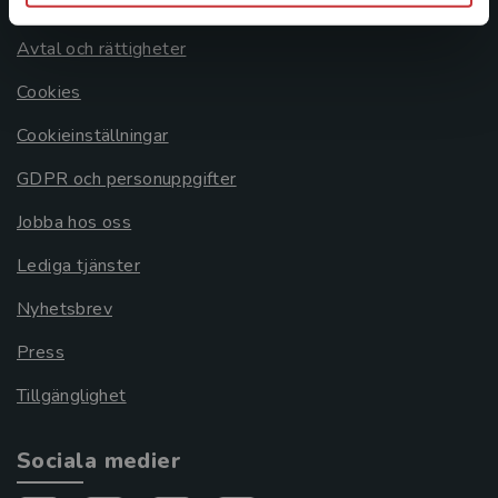
Om oss
Avtal och rättigheter
Cookies
Cookieinställningar
GDPR och personuppgifter
Jobba hos oss
Lediga tjänster
Nyhetsbrev
Press
Tillgänglighet
Sociala medier