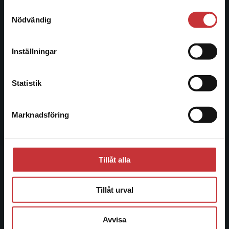
221 00 Lund
Samtyckesval
Vi erbjuder inte leveranser utanför Sverige. För
Nödvändig
Besöksadress:
att kunna slutföra ett köp måste
Åkergränden 1
leveransadressen vara i Sverige.
Läs mer
Inställningar
Kontakta kundservice
Kundservice
Statistik
Kontakta kundservice
Marknadsföring
Stäng
046-31 21 00
Frågor och svar
Köpvillkor
Tillåt alla
Systemkrav
Tillåt urval
Allmänna länkar
Avvisa