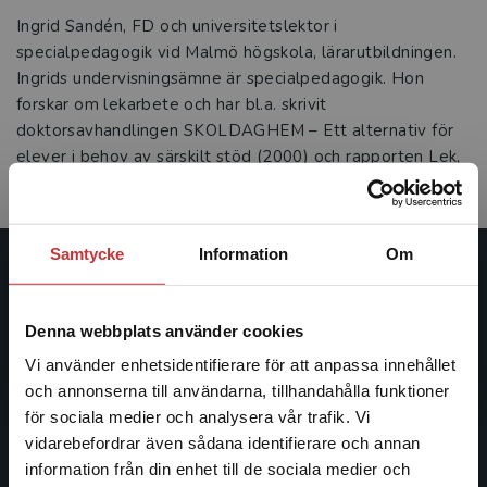
Ingrid Sandén, FD och universitetslektor i
specialpedagogik vid Malmö högskola, lärarutbildningen.
Ingrids undervisningsämne är specialpedagogik. Hon
forskar om lekarbete och har bl.a. skrivit
doktorsavhandlingen SKOLDAGHEM – Ett alternativ för
elever i behov av särskilt stöd (2000) och rapporten Lek,
hälsa och lärande (2005).
Samtycke
Information
Om
Studentlitteratur
Denna webbplats använder cookies
Studentlitteratur grundades 1963 och är idag Sveriges
ledande utbildningsförlag. Med läromedel, kurslitteratur,
Vi använder enhetsidentifierare för att anpassa innehållet
facklitteratur, utbildningar och digitala
och annonserna till användarna, tillhandahålla funktioner
informationstjänster i utbudet, finns Studentlitteratur med
för sociala medier och analysera vår trafik. Vi
Begränsad fraktregion
längs hela kunskapsresan.
vidarebefordrar även sådana identifierare och annan
information från din enhet till de sociala medier och