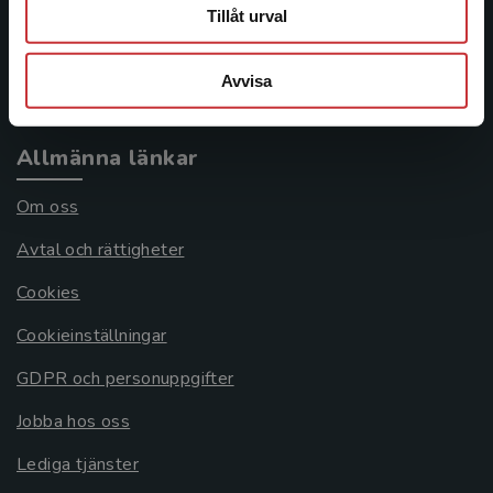
Frågor och svar
Tillåt urval
Köpvillkor
Avvisa
Systemkrav
Allmänna länkar
Om oss
Avtal och rättigheter
Cookies
Cookieinställningar
GDPR och personuppgifter
Jobba hos oss
Lediga tjänster