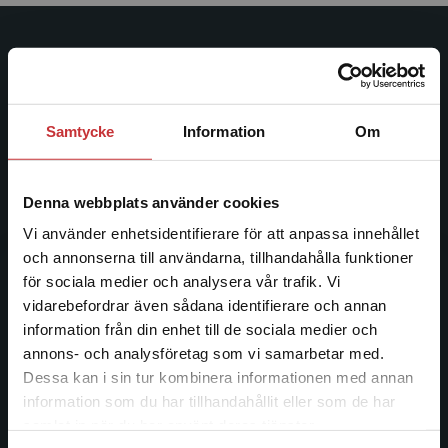
Studentlitteratur
Studentlitteratur grundades 1963 och är idag Sveriges
ledande utbildningsförlag. Med läromedel, kurslitteratur,
Samtycke
Information
Om
facklitteratur, utbildningar och digitala
informationstjänster i utbudet, finns Studentlitteratur med
längs hela kunskapsresan.
Denna webbplats använder cookies
Vi använder enhetsidentifierare för att anpassa innehållet
Kontakta oss
och annonserna till användarna, tillhandahålla funktioner
för sociala medier och analysera vår trafik. Vi
Begränsad fraktregion
Kontakta oss
vidarebefordrar även sådana identifierare och annan
information från din enhet till de sociala medier och
046-31 20 00
annons- och analysföretag som vi samarbetar med.
Postadress:
Dessa kan i sin tur kombinera informationen med annan
Box 141
information som du har tillhandahållit eller som de har
Det verkar som att du besöker
221 00 Lund
samlat in när du har använt deras tjänster.
studentlitteratur.se via en enhet utanför Sverige.