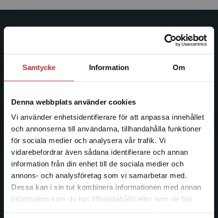
Studentlitteratur
Studentlitteratur grundades 1963 och är idag Sveriges
Samtycke
Information
Om
ledande utbildningsförlag. Med läromedel, kurslitteratur,
facklitteratur, utbildningar och digitala
informationstjänster i utbudet, finns Studentlitteratur med
Denna webbplats använder cookies
längs hela kunskapsresan.
Vi använder enhetsidentifierare för att anpassa innehållet
och annonserna till användarna, tillhandahålla funktioner
Kontakta oss
för sociala medier och analysera vår trafik. Vi
Begränsad fraktregion
vidarebefordrar även sådana identifierare och annan
Kontakta oss
information från din enhet till de sociala medier och
046-31 20 00
annons- och analysföretag som vi samarbetar med.
Dessa kan i sin tur kombinera informationen med annan
Postadress:
information som du har tillhandahållit eller som de har
Box 141
Det verkar som att du besöker
samlat in när du har använt deras tjänster.
221 00 Lund
studentlitteratur.se via en enhet utanför Sverige.