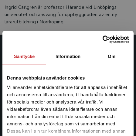
Ingrid Carlgren är professor i lärande vid Linköpings
universitet och ansvarig för uppbyggnaden av en ny
lärarutbildning i Norrköping.
Studentlitteratur
Samtycke
Information
Om
Studentlitteratur grundades 1963 och är idag Sveriges
ledande utbildningsförlag. Med läromedel, kurslitteratur,
Denna webbplats använder cookies
facklitteratur, utbildningar och digitala
informationstjänster i utbudet, finns Studentlitteratur med
Vi använder enhetsidentifierare för att anpassa innehållet
längs hela kunskapsresan.
och annonserna till användarna, tillhandahålla funktioner
för sociala medier och analysera vår trafik. Vi
Begränsad fraktregion
vidarebefordrar även sådana identifierare och annan
Kontakta oss
information från din enhet till de sociala medier och
Kontakta oss
annons- och analysföretag som vi samarbetar med.
Dessa kan i sin tur kombinera informationen med annan